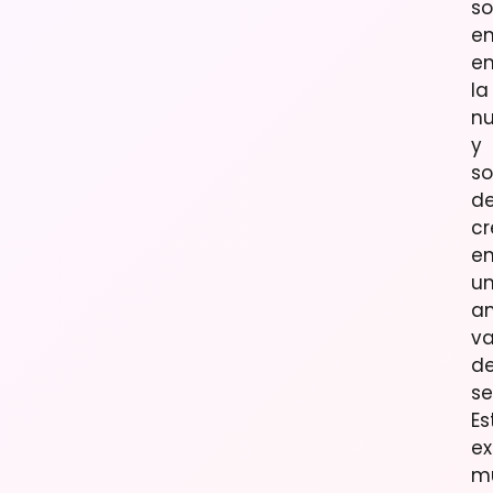
so
en
e
la
n
y
so
d
cr
e
u
a
va
d
se
Es
ex
mu