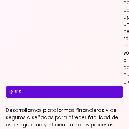
n
pe
ap
u
pe
té
m
só
a
c
n
pr
BFSI
Desarrollamos plataformas financieras y de
seguros diseñadas para ofrecer facilidad de
uso, seguridad y eficiencia en los procesos.