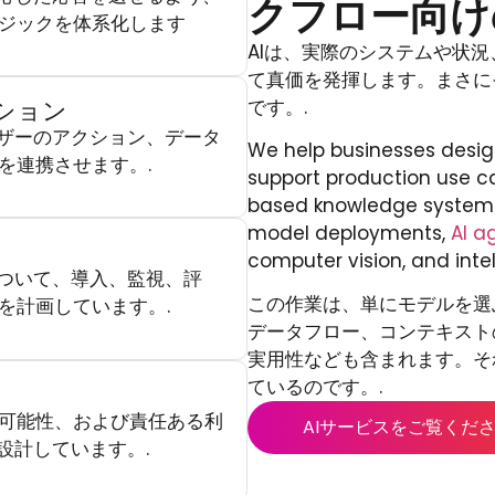
クフロー向け
ジックを体系化します
AIは、実際のシステムや状
て真価を発揮します。まさにそ
です。.
ション
ーザーのアクション、データ
We help businesses desig
を連携させます。.
support production use 
based knowledge systems
model deployments,
AI a
computer vision, and intel
について、導入、監視、評
この作業は、単にモデルを選
を計画しています。.
データフロー、コンテキスト
実用性なども含まれます。そ
ているのです。.
可能性、および責任ある利
AIサービスをご覧くだ
設計しています。.