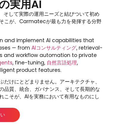
の実用AI
況、そして実際の運用ニーズと結びついて初め
こが、Carmatecが最も力を発揮する分野
n and implement AI capabilities that
cases — from
AIコンサルティング
, retrieval-
 and workflow automation to private
gents
, fine-tuning,
自然言語処理
,
ligent product features.
ぶだけにとどまりません。アーキテクチャ、
の品質、統合、ガバナンス、そして長期的な
れこそが、AIを実務において有用なものにし
さい