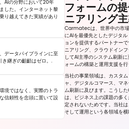
AIの分野において20年
フォームの提
ました。インターネット黎
ニアリング主
乗り越えてきた実績があり
Carmatecは、世界中の
にAIを最優先としたデジタ
ョンを提供するパートナーで
ニアリング、クラウドインフ
、データパイプラインに至
してAI主導のシステム刷新
引き継ぎの齟齬はゼロ。.
ォームの構築と運用支援を行
当社の事業領域は、カスタム
ャ、デジタルコマース、マネ
ム刷新に及びます。こうした
環境ではなく、実際のトラ
は、ビジネス上の課題の多く
な信頼性を念頭に置いて設
定されないためです。当社は
そして運用という各領域を横