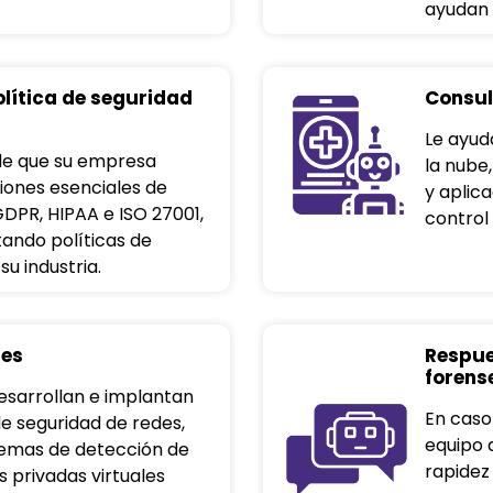
ayudan 
olítica de seguridad
Consul
Le ayud
de que su empresa
la nube
iones esenciales de
y aplic
DPR, HIPAA e ISO 27001,
control 
ando políticas de
u industria.
des
Respue
forens
esarrollan e implantan
En caso 
e seguridad de redes,
equipo 
temas de detección de
rapidez 
s privadas virtuales