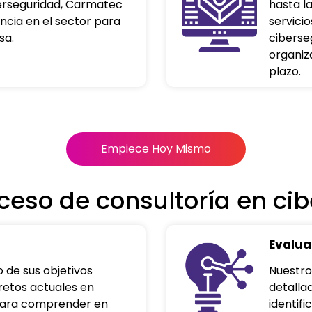
berseguridad, Carmatec
hasta l
ncia en el sector para
servicio
sa.
ciberse
organiz
plazo.
Empiece Hoy Mismo
ceso de consultoría en ci
Evalua
de sus objetivos
Nuestro
retos actuales en
detalla
para comprender en
identifi