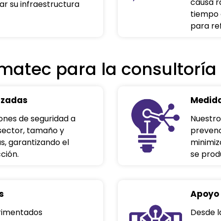
causa r
ar su infraestructura
tiempo 
para re
rmatec para la consultoría
izadas
Medida
ones de seguridad a
Nuestro
sector, tamaño y
prevenc
s, garantizando el
minimiz
ción.
se prod
s
Apoyo 
rimentados
Desde la