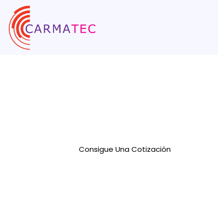
Servicios De 
En Cibersegu
Proteja su empresa con los servicios de c
Carmatec
Consigue Una Cotización