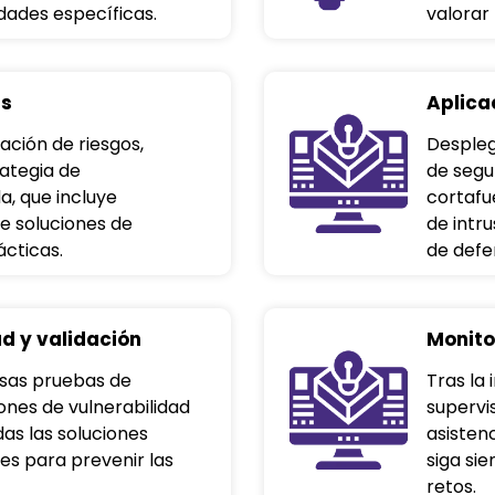
dades específicas.
valorar
as
Aplica
ación de riesgos,
Despleg
ategia de
de seg
a, que incluye
cortafu
 soluciones de
de intr
ácticas.
de defe
d y validación
Monito
osas pruebas de
Tras la
ones de vulnerabilidad
supervi
as las soluciones
asisten
es para prevenir las
siga si
retos.