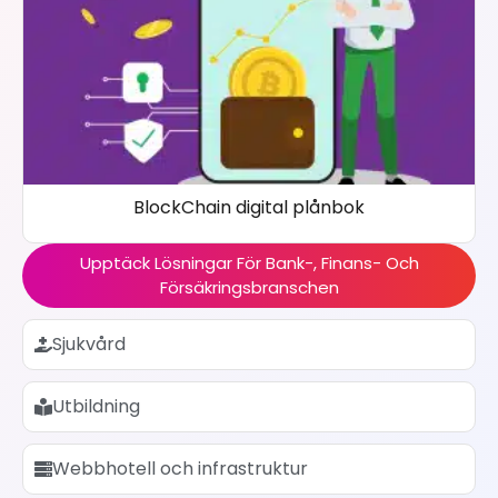
BlockChain digital plånbok
Upptäck Lösningar För Bank-, Finans- Och
Försäkringsbranschen
Sjukvård
Utbildning
Webbhotell och infrastruktur