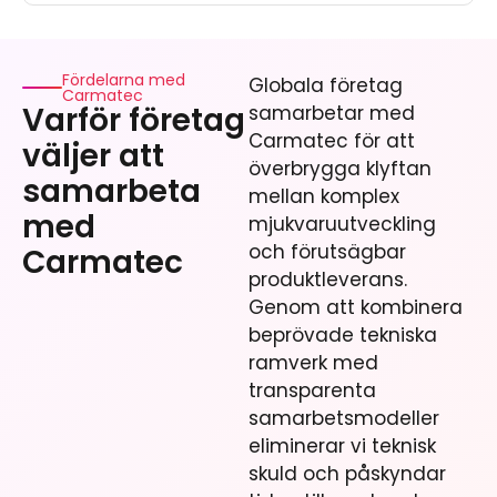
Fördelarna med
Globala företag
Carmatec
Varför företag
samarbetar med
Carmatec för att
väljer att
överbrygga klyftan
samarbeta
mellan komplex
med
mjukvaruutveckling
och förutsägbar
Carmatec
produktleverans.
Genom att kombinera
beprövade tekniska
ramverk med
transparenta
samarbetsmodeller
eliminerar vi teknisk
skuld och påskyndar