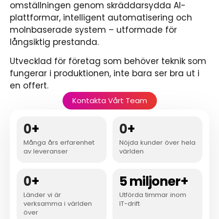
omställningen genom skräddarsydda AI-
plattformar, intelligent automatisering och
molnbaserade system – utformade för
långsiktig prestanda.
Utvecklad för företag som behöver teknik som
fungerar i produktionen, inte bara ser bra ut i
en offert.
Kontakta Vårt Team
0
+
0
+
Många års erfarenhet
Nöjda kunder över hela
av leveranser
världen
0
+
5 miljoner+
Länder vi är
Utförda timmar inom
verksamma i världen
IT-drift
över