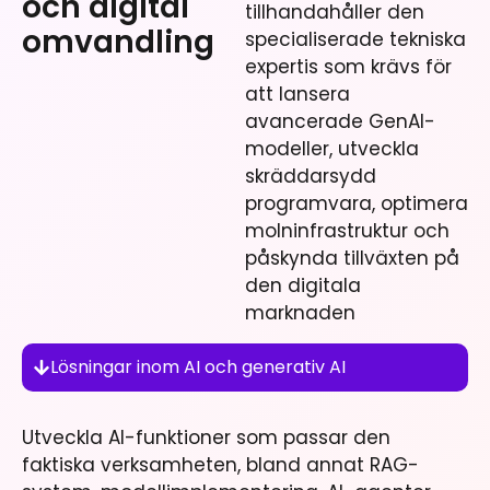
och digital
tillhandahåller den
omvandling
specialiserade tekniska
expertis som krävs för
att lansera
avancerade GenAI-
modeller, utveckla
skräddarsydd
programvara, optimera
molninfrastruktur och
påskynda tillväxten på
den digitala
marknaden
Lösningar inom AI och generativ AI
Utveckla AI-funktioner som passar den
faktiska verksamheten, bland annat RAG-