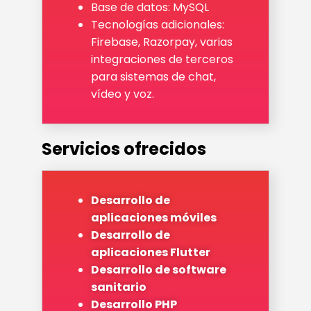
Base de datos: MySQL
Tecnologías adicionales:
Firebase, Razorpay, varias
integraciones de terceros
para sistemas de chat,
vídeo y voz.
Servicios ofrecidos
Desarrollo de
aplicaciones móviles
Desarrollo de
aplicaciones Flutter
Desarrollo de software
sanitario
Desarrollo PHP