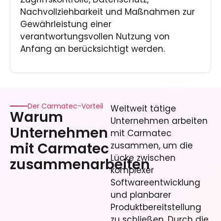
Nachvollziehbarkeit und Maßnahmen zur
Gewährleistung einer
verantwortungsvollen Nutzung von
Anfang an berücksichtigt werden.
Der Carmatec-Vorteil
Weltweit tätige
Warum
Unternehmen arbeiten
Unternehmen
mit Carmatec
mit Carmatec
zusammen, um die
Lücke zwischen
zusammenarbeiten
komplexer
Softwareentwicklung
und planbarer
Produktbereitstellung
zu schließen. Durch die