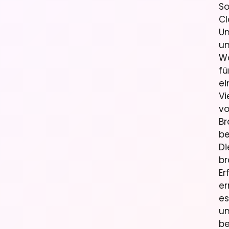
So
C
U
u
W
fü
ei
Vi
v
B
be
Di
br
Er
er
es
un
be