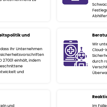
Schwach
Festleg
Abhilf
itspolitik und
Beratu
Wir unte
, dass Ihr Unternehmen
Cloud-I
sicherheitsvorschriften
Sicherh
O 27001 einhält, indem
durch ro
geschnittene
Verschl
entwickelt und
Überwa
Reakti
keln und
Im Fall