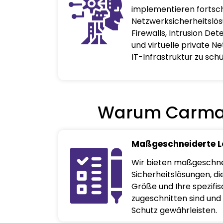
implementieren fortsch
Netzwerksicherheitslös
Firewalls, Intrusion De
und virtuelle private N
IT-Infrastruktur zu sch
Warum Carmat
Maßgeschneiderte 
Wir bieten maßgeschn
Sicherheitslösungen, di
Größe und Ihre spezif
zugeschnitten sind un
Schutz gewährleisten.