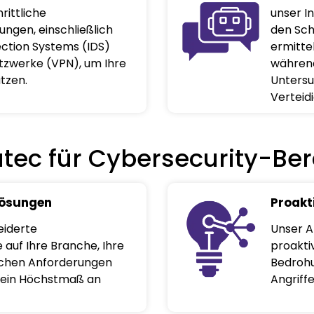
rittliche
unser I
ungen, einschließlich
den Sch
tection Systems (IDS)
ermitte
etzwerke (VPN), um Ihre
während
ützen.
Untersu
Verteid
ec für Cybersecurity-Ber
Lösungen
Proakt
eiderte
Unser A
e auf Ihre Branche, Ihre
proakti
ischen Anforderungen
Bedrohu
d ein Höchstmaß an
Angriffe