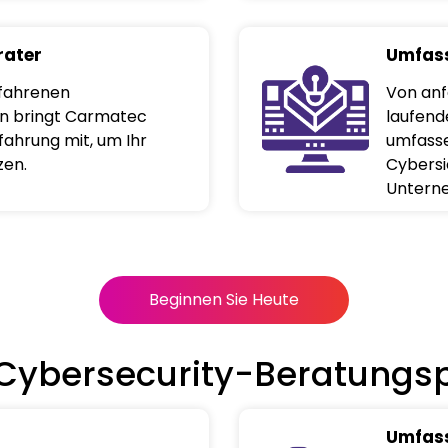
rater
Umfass
fahrenen
Von anf
n bringt Carmatec
laufend
ahrung mit, um Ihr
umfasse
zen.
Cybersic
Unterne
Beginnen Sie Heute
Cybersecurity-Beratungs
Umfass