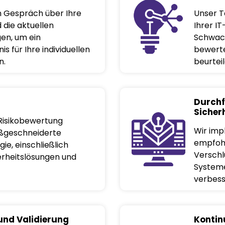
m Gespräch über Ihre
Unser T
die aktuellen
Ihrer IT
en, um ein
Schwachs
 für Ihre individuellen
bewerte
n.
beurteil
Durchf
Siche
Risikobewertung
Wir imp
aßgeschneiderte
empfohl
ie, einschließlich
Verschl
erheitslösungen und
Systeme
verbess
und Validierung
Kontin