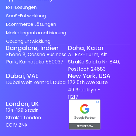
IoT-Lösungen
SaaS-Entwicklung
Ecommerce Lösungen
Marketingautomatisierung
GoLang Entwicklung
Bangalore, Indien
Doha, Katar
Ebene 8, Cessna Business
AL EZZ-Turm, Alt
Park, Karnataka 560037
Straße Salata Nr. 840,
Postfach 24683
Spanish (Spain)
Dubai, VAE
New York, USA
Dubai Welt Zentral, Dubai
172 5th Ave Suite
Finnish
49 Brooklyn -
Swedish
11217
London, UK
Dutch
124-128 Stadt
Japanese
Straße London
French
EC1V 2NX
Italian