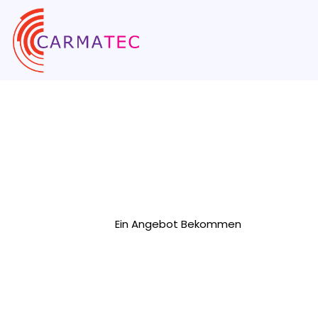
Datenanalys
Beratungsdi
Carmatec bietet umfassende Beratungslei
um Unternehmen bei der datengestützten 
Ein Angebot Bekommen