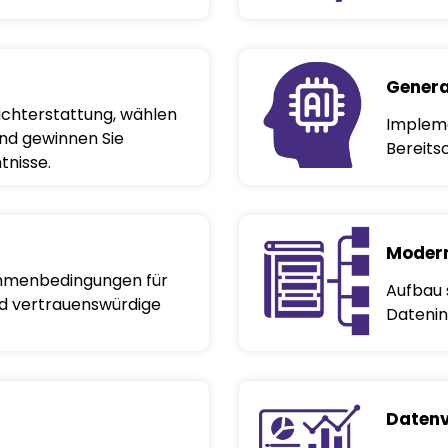
Genera
richterstattung, wählen
Impleme
 und gewinnen Sie
Bereits
tnisse.
Modern
ahmenbedingungen für
Aufbau s
nd vertrauenswürdige
Datenin
Datenv