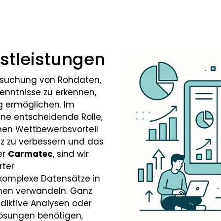
stleistungen
ersuchung von Rohdaten,
enntnisse zu erkennen,
g ermöglichen. Im
eine entscheidende Rolle,
en Wettbewerbsvorteil
enz zu verbessern und das
er
Carmatec
, sind wir
rter
 komplexe Datensätze in
nen verwandeln. Ganz
ädiktive Analysen oder
lösungen benötigen,