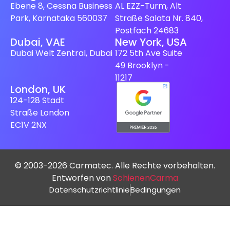
Ebene 8, Cessna Business
AL EZZ-Turm, Alt
Park, Karnataka 560037
Straße Salata Nr. 840,
Postfach 24683
Dubai, VAE
New York, USA
Dubai Welt Zentral, Dubai
172 5th Ave Suite
49 Brooklyn -
11217
London, UK
124-128 Stadt
Straße London
EC1V 2NX
© 2003-2026 Carmatec. Alle Rechte vorbehalten.
Entworfen von
SchienenCarma
Spanish (Spain)
Datenschutzrichtlinie
Bedingungen
Finnish
Swedish