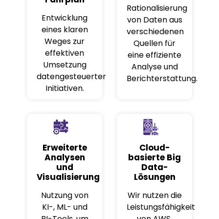
Rationalisierung
Entwicklung
von Daten aus
eines klaren
verschiedenen
Weges zur
Quellen für
effektiven
eine effiziente
Umsetzung
Analyse und
datengesteuerter
Berichterstattung.
Initiativen.
Erweiterte
Cloud-
Analysen
basierte Big
und
Data-
Visualisierung
Lösungen
Nutzung von
Wir nutzen die
KI-, ML- und
Leistungsfähigkeit
BI-Tools, um
von AWS,