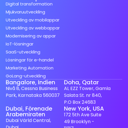
Digital transformation
Mjukvaruutveckling
Utveckling av mobilappar
Utveckling av webbappar
Modernisering av appar
IoT-lösningar
SaaS-utveckling
Lösningar för e-handel
Marketing Automation
GoLang-utveckling
Bangalore, Indien
Doha, Qatar
Nivå 8, Cessna Business
AL EZZ Tower, Gamla
Park, Karnataka 560037
Salata St. nr 840,
P.O Box 24683
Dubai, Förenade
New York, USA
Spanish (Spain)
Arabemiraten
172 5th Ave Suite
Finnish
Dubai Värld Central,
49 Brooklyn -
Dubai
Dutch