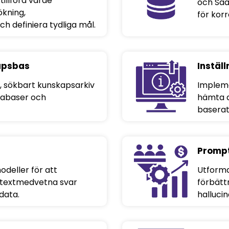
tillföra värde
och Saa
ökning,
för kor
h definiera tydliga mål.
apsbas
Instäl
t, sökbart kunskapsarkiv
Impleme
tabaser och
hämta d
baserat
Prompt
deller för att
Utforma
ntextmedvetna svar
förbätt
data.
hallucin