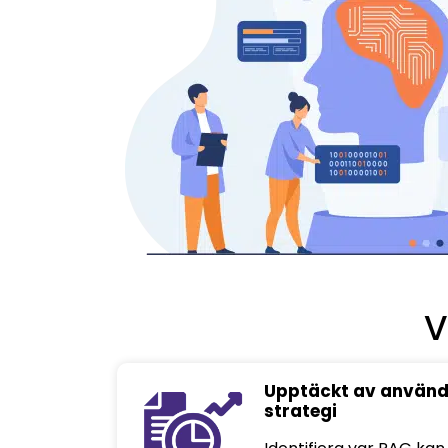
V
Upptäckt av användn
strategi