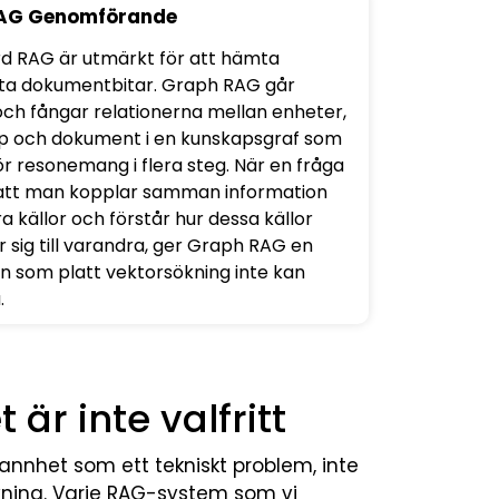
RAG Genomförande
d RAG är utmärkt för att hämta
ta dokumentbitar. Graph RAG går
och fångar relationerna mellan enheter,
 och dokument i en kunskapsgraf som
ör resonemang i flera steg. När en fråga
att man kopplar samman information
ra källor och förstår hur dessa källor
r sig till varandra, ger Graph RAG en
on som platt vektorsökning inte kan
.
är inte valfritt
nnhet som ett tekniskt problem, inte
ning. Varje RAG-system som vi