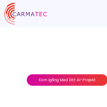
RAG Develo
Services & K
Sluta få AI-svar som låter rätt men som inte
kunskap som är viktig - dina egna data - f
citerade.
Kom Igång Med Ditt AI-Projekt