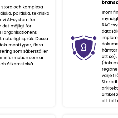
bransc
d stora och komplexa
Inom fin
iska, politiska, tekniska
myndigh
r vi AI-system för
RAG-sys
det möjligt för
datasäk
i organisationens
impleme
 naturligt språk. Dessa
dokume
dokumenttyper, flera
hämtar 
rering som säkerställer
att se)
r information som är
(dokume
 och åtkomstnivå.
regioner
varje f
Storbri
arkitek
artikel 
att fat