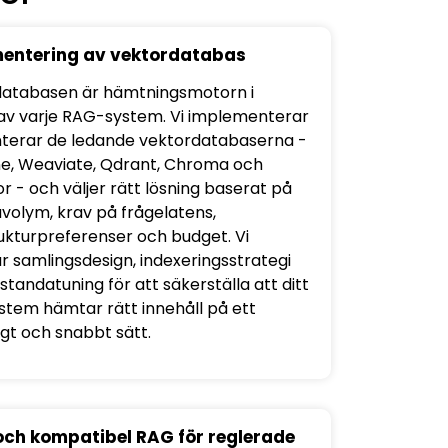
entering av vektordatabas
atabasen är hämtningsmotorn i
 av varje RAG-system. Vi implementerar
terar de ledande vektordatabaserna -
e, Weaviate, Qdrant, Chroma och
r - och väljer rätt lösning baserat på
avolym, krav på frågelatens,
rukturpreferenser och budget. Vi
r samlingsdesign, indexeringsstrategi
tandatuning för att säkerställa att ditt
tem hämtar rätt innehåll på ett
tligt och snabbt sätt.
och kompatibel RAG för reglerade