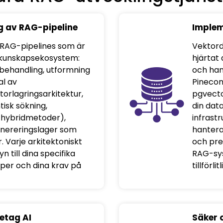
g av RAG-pipeline
Implem
 RAG-pipelines som är
Vektord
t kunskapsekosystem:
hjärtat
behandling, utformning
och han
al av
Pinecon
orlagringsarkitektur,
pgvecto
isk sökning,
din dat
 hybridmetoder),
infrast
nereringslager som
hantera
. Varje arkitektoniskt
och pres
 till dina specifika
RAG-sys
per och dina krav på
tillförli
etag AI
Säker 