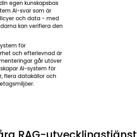
l din egen kunskapsbas
stem AI-svar som är
olicyer och data - med
ndarna kan verifiera den
ystem för
rhet och efterlevnad är
ementeringar går utöver
skapar AI-system för
 flera datakällor och
retagsmiljöer.
åra RAG-utvecklingstjänst