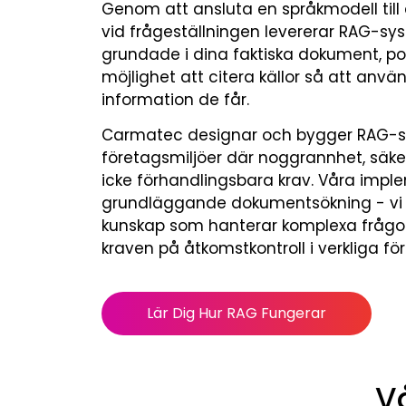
Genom att ansluta en språkmodell til
vid frågeställningen levererar RAG-sy
grundade i dina faktiska dokument, p
möjlighet att citera källor så att anvä
information de får.
Carmatec designar och bygger RAG-s
företagsmiljöer där noggrannhet, säke
icke förhandlingsbara krav. Våra impl
grundläggande dokumentsökning - vi 
kunskap som hanterar komplexa frågor,
kraven på åtkomstkontroll i verkliga fö
Lär Dig Hur RAG Fungerar
V