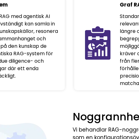
tem
Graf 
RAG med agentisk AI
Standar
vständigt kan samla in
relevan
kunskapskällor, resonera
längre 
sammanhanget och
begrepp
 på den kunskap de
möjligg
ntiska RAG-system för
kräver 
due diligence- och
från fle
gar där ett enda
förhålle
ckligt.
precisi
matcha
Noggrannhet 
Vi behandlar RAG-noggra
som en konfigurationsöv