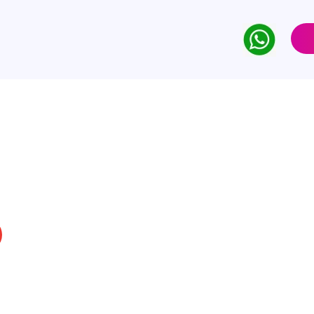
pment
nowledge AI
 är det. RAG kopplar din AI till den
ör svar som är korrekta, aktuella och