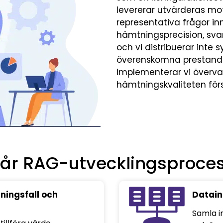
levererar utvärderas mo
representativa frågor inn
hämtningsprecision, sva
och vi distribuerar inte 
överenskomna prestandatr
implementerar vi överva
hämtningskvaliteten för
år RAG-utvecklingsproce
ingsfall och
Datain
Samla i