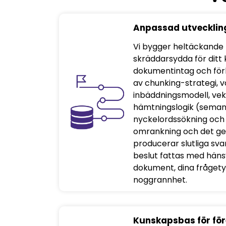
Anpassad utvecklin
Vi bygger heltäckande
skräddarsydda för dit
dokumentintag och för
av chunking-strategi, v
inbäddningsmodell, vekt
hämtningslogik (semant
nyckelordssökning och
omrankning och det ge
producerar slutliga svar
beslut fattas med hänsyn
dokument, dina frågety
noggrannhet.
Kunskapsbas för för