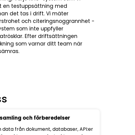
t en testuppsättning med
an det tas i drift. Vi mäter
rstrohet och citeringsnoggrannhet -
system som inte uppfyller
ösklar. Efter driftsättningen
kning som varnar ditt team när
sämras.
ss
samling och förberedelser
n data från dokument, databaser, API:er