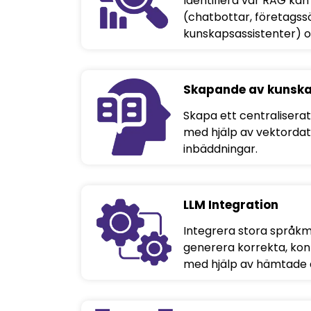
Identifiera var RAG kan 
(chatbottar, företagss
kunskapsassistenter) oc
Skapande av kunsk
Skapa ett centralisera
med hjälp av vektorda
inbäddningar.
LLM Integration
Integrera stora språkmo
generera korrekta, ko
med hjälp av hämtade 