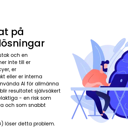
at på
lösningar
stak och en
 inte till er
yer, er
 eller er interna
använda AI för allmänna
ir resultatet självsäkert
elaktiga - en risk som
era och som snabbt
 löser detta problem.