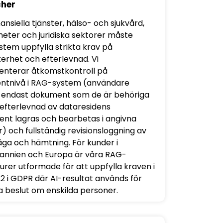
her
ansiella tjänster, hälso- och sjukvård,
eter och juridiska sektorer måste
tem uppfylla strikta krav på
erhet och efterlevnad. Vi
nterar åtkomstkontroll på
ntnivå i RAG-system (användare
endast dokument som de är behöriga
, efterlevnad av dataresidens
nt lagras och bearbetas i angivna
) och fullständig revisionsloggning av
råga och hämtning. För kunder i
tannien och Europa är våra RAG-
turer utformade för att uppfylla kraven i
22 i GDPR där AI-resultat används för
ta beslut om enskilda personer.