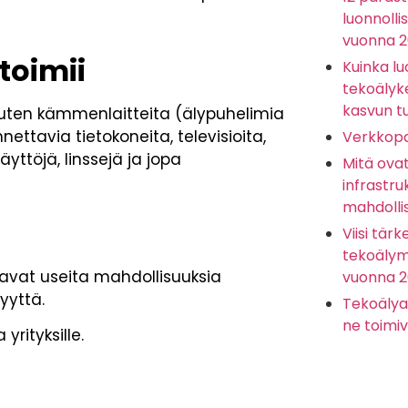
luonnolli
vuonna 
toimii
Kuinka lu
tekoälyk
kasvun t
 kuten kämmenlaitteita (älypuhelimia
nnettavia tietokoneita, televisioita,
Verkkopa
äyttöjä, linssejä ja jopa
Mitä ova
infrastru
mahdolli
Viisi tärk
tekoälyma
avat useita mahdollisuuksia
vuonna 
yyttä.
Tekoälya
ne toimiv
yrityksille.