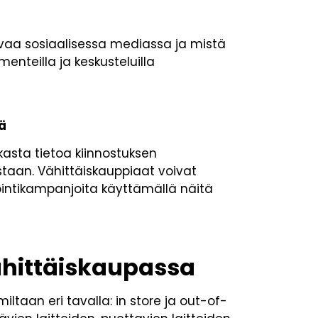
avaa sosiaalisessa mediassa ja mistä
enteilla ja keskusteluilla
ä
kasta tietoa kiinnostuksen
staan. Vähittäiskauppiaat voivat
ointikampanjoita käyttämällä näitä
ähittäiskaupassa
ltaan eri tavalla: in store ja out-of-