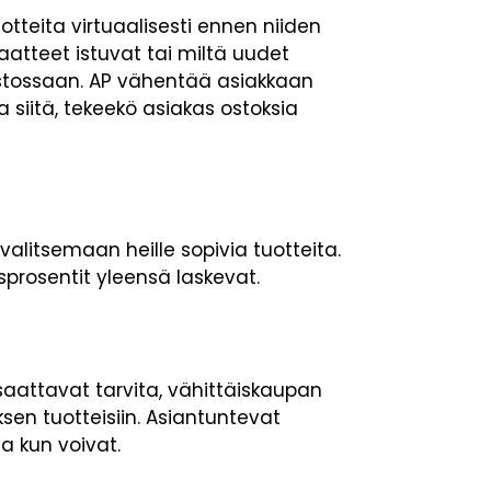
otteita virtuaalisesti ennen niiden
aatteet istuvat tai miltä uudet
stossaan. AP vähentää asiakkaan
siitä, tekeekö asiakas ostoksia
alitsemaan heille sopivia tuotteita.
sprosentit yleensä laskevat.
 saattavat tarvita, vähittäiskaupan
ksen tuotteisiin. Asiantuntevat
a kun voivat.