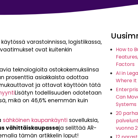
Uusimm
käytössä varastoinnissa, logistiikassa,
 vaatimukset ovat kuitenkin
How to B
Features,
Factors
via teknologioita ostokokemuksiinsa
AI in Leg
 prosenttia asiakkaista odottaa
Where It
t mukauttavat ja ottavat käyttöön tätä
Enterpris
myynti
Lisätyn todellisuuden odotetaan
Can Move
ssä, mikä on 46,6% enemmän kuin
Systems
20 parhai
a
sähköinen kaupankäynti
sovelluksia,
palvelunt
uus vähittäiskaupassa
ja selittää AR-
vuonna 
kemalla tämän artikkelin loput!
12 paras