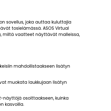
on sovellus, joka auttaa kuluttajia
ävät tosielämässä. ASOS Virtual
, miltä vaatteet näyttävät malleissa,
kkeisiin mahdollistaakseen lisätyn
vat muokata laukkujaan lisätyn
AR-näyttöjä osoittaakseen, kuinka
n kasvoilla.