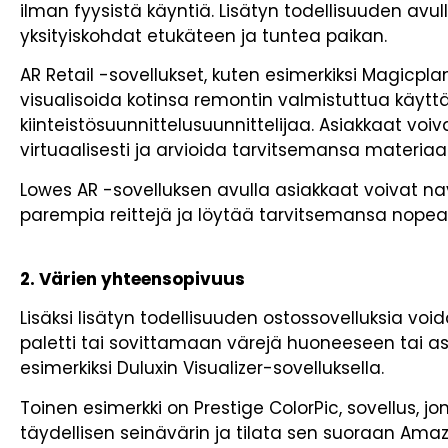
ilman fyysistä käyntiä. Lisätyn todellisuuden avul
yksityiskohdat etukäteen ja tuntea paikan.
AR Retail -sovellukset, kuten esimerkiksi Magicpl
visualisoida kotinsa remontin valmistuttua käy
kiinteistösuunnittelusuunnittelijaa. Asiakkaat voi
virtuaalisesti ja arvioida tarvitsemansa materiaal
Lowes AR -sovelluksen avulla asiakkaat voivat n
parempia reittejä ja löytää tarvitsemansa nopeas
2. Värien yhteensopivuus
Lisäksi lisätyn todellisuuden ostossovelluksia v
paletti tai sovittamaan värejä huoneeseen tai asuu
esimerkiksi Duluxin Visualizer-sovelluksella.
Toinen esimerkki on Prestige ColorPic, sovellus, jo
täydellisen seinävärin ja tilata sen suoraan Amaz