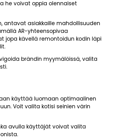
la he voivat oppia olennaiset
an, antavat asiakkaille mahdollisuuden
ttämällä AR-yhteensopivaa
vat jopa kävellä remontoidun kodin läpi
it.
avigoida brändin myymälöissä, valita
ti.
oidaan käyttää luomaan optimaalinen
n. Voit valita kotisi seinien värin
nka avulla käyttäjät voivat valita
onista.