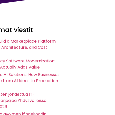
at viestit
uild a Marketplace Platform:
 Architecture, and Cost
acy Software Modernization:
 Actually Adds Value
e AI Solutions: How Businesses
 from AI Ideas to Production
ten johdettua IT-
arjoajaa Yhdysvalloissa
2026
ta avoimen lähdekoodin