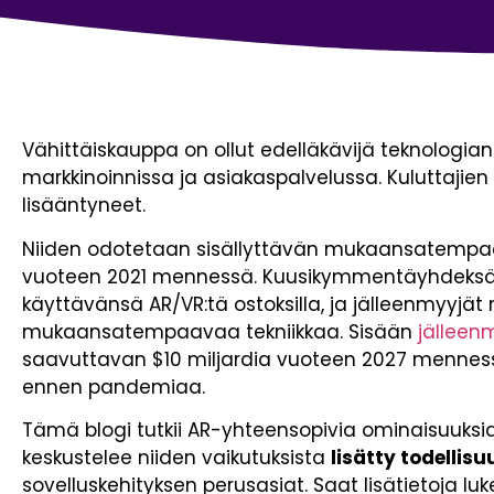
Vähittäiskauppa on ollut edelläkävijä teknologian 
markkinoinnissa ja asiakaspalvelussa. Kuluttajien
lisääntyneet.
Niiden odotetaan sisällyttävän mukaansatempaa
vuoteen 2021 mennessä. Kuusikymmentäyhdeksän
käyttävänsä AR/VR:tä ostoksilla, ja jälleenmyyjä
mukaansatempaavaa tekniikkaa. Sisään
jälleen
saavuttavan $10 miljardia vuoteen 2027 menne
ennen pandemiaa.
Tämä blogi tutkii AR-yhteensopivia ominaisuuksi
keskustelee niiden vaikutuksista
lisätty todellis
sovelluskehityksen perusasiat. Saat lisätietoja lu