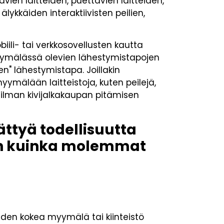
ävien laitteiden, puettavien laitteiden,
älykkäiden interaktiivisten peilien,
ili- tai verkkosovellusten kautta
myymälässä olevien lähestymistapojen
" lähestymistapa. Joillakin
yymälään laitteistoja, kuten peilejä,
ilman kivijalkakaupan pitämisen
ttyä todellisuutta
an kuinka molemmat
uden kokea myymälä tai kiinteistö