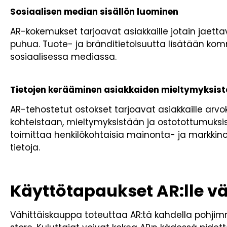
Sosiaalisen median sisällön luominen
AR-kokemukset tarjoavat asiakkaille jotain jaett
puhua. Tuote- ja bränditietoisuutta lisätään komm
sosiaalisessa mediassa.
Tietojen kerääminen asiakkaiden mieltymyksist
AR-tehostetut ostokset tarjoavat asiakkaille arvo
kohteistaan, mieltymyksistään ja ostotottumuksi
toimittaa henkilökohtaisia mainonta- ja markkin
tietoja.
Käyttötapaukset AR:lle v
Vähittäiskauppa toteuttaa AR:tä kahdella pohjimmi