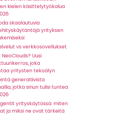
sen kielen käsittelytyökalua
2026
oda skaalautuvia
ehityskäytäntöjä yrityksen
ukemiseksi
lvelut vs verkkosovellukset
t NeoClouds? Uusi
ktuurikerros, joka
staa yritysten tekoälyn
eintä generatiivista
llia, jotka sinun tulisi tuntea
2026
gentit yrityskäytössä: miten
at ja miksi ne ovat tärkeitä