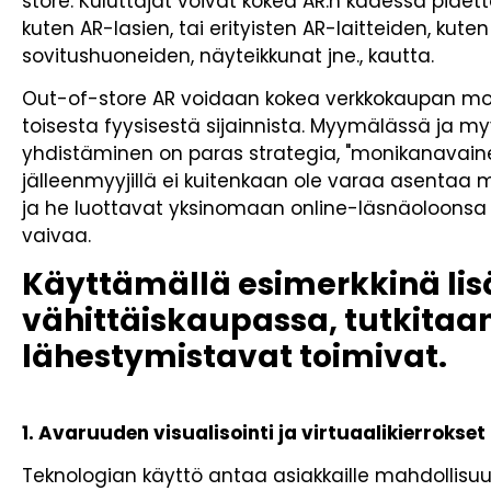
store. Kuluttajat voivat kokea AR:n kädessä pidett
kuten AR-lasien, tai erityisten AR-laitteiden, kuten 
sovitushuoneiden, näyteikkunat jne., kautta.
Out-of-store AR voidaan kokea verkkokaupan mobi
toisesta fyysisestä sijainnista. Myymälässä ja 
yhdistäminen on paras strategia, "monikanavainen
jälleenmyyjillä ei kuitenkaan ole varaa asentaa m
ja he luottavat yksinomaan online-läsnäoloonsa 
vaivaa.
Käyttämällä esimerkkinä lisä
vähittäiskaupassa, tutkita
lähestymistavat toimivat.
1. Avaruuden visualisointi ja virtuaalikierrokset
Teknologian käyttö antaa asiakkaille mahdollisu