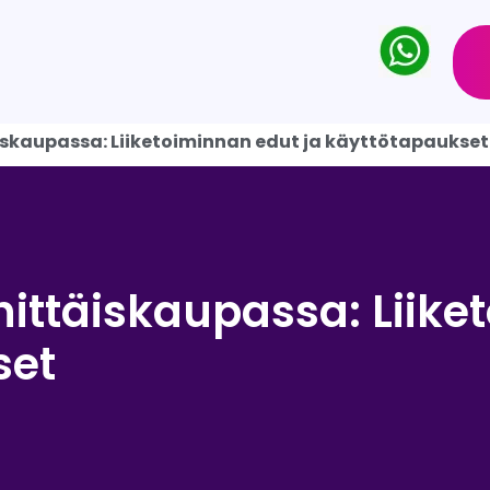
äiskaupassa: Liiketoiminnan edut ja käyttötapaukset
ähittäiskaupassa: Liik
set