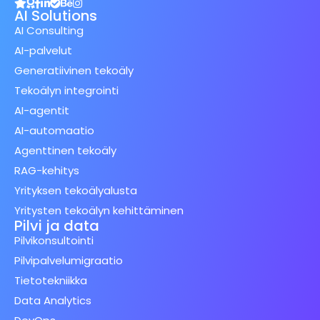
AI Solutions
AI Consulting
AI-palvelut
Generatiivinen tekoäly
Tekoälyn integrointi
AI-agentit
AI-automaatio
Agenttinen tekoäly
RAG-kehitys
Yrityksen tekoälyalusta
Yritysten tekoälyn kehittäminen
Pilvi ja data
Pilvikonsultointi
Pilvipalvelumigraatio
Tietotekniikka
Data Analytics