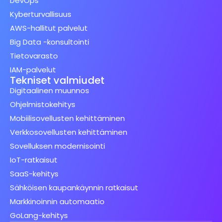
DevOps
Kyberturvallisuus
AWS-hallitut palvelut
Big Data -konsultointi
Tietovarasto
IAM-palvelut
Tekniset valmiudet
Digitaalinen muunnos
Ohjelmistokehitys
Mobiilisovellusten kehittäminen
Verkkosovellusten kehittäminen
Sovelluksen modernisointi
IoT-ratkaisut
SaaS-kehitys
Sähköisen kaupankäynnin ratkaisut
Markkinoinnin automaatio
GoLang-kehitys