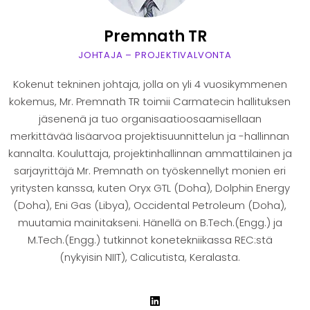
Premnath TR
JOHTAJA – PROJEKTIVALVONTA
Kokenut tekninen johtaja, jolla on yli 4 vuosikymmenen
kokemus, Mr. Premnath TR toimii Carmatecin hallituksen
jäsenenä ja tuo organisaatioosaamisellaan
merkittävää lisäarvoa projektisuunnittelun ja -hallinnan
kannalta. Kouluttaja, projektinhallinnan ammattilainen ja
sarjayrittäjä Mr. Premnath on työskennellyt monien eri
yritysten kanssa, kuten Oryx GTL (Doha), Dolphin Energy
(Doha), Eni Gas (Libya), Occidental Petroleum (Doha),
muutamia mainitakseni. Hänellä on B.Tech.(Engg.) ja
M.Tech.(Engg.) tutkinnot konetekniikassa REC:stä
(nykyisin NIIT), Calicutista, Keralasta.