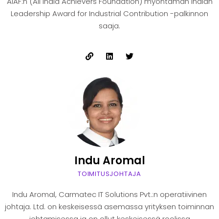
AIAF:n (All India Achievers Foundation) myöntämän Indian
Leadership Award for Industrial Contribution -palkinnon
saaja.
Indu Aromal
TOIMITUSJOHTAJA
Indu Aromal, Carmatec IT Solutions Pvt.:n operatiivinen
johtaja. Ltd. on keskeisessä asemassa yrityksen toiminnan
johtamisessa ja on ollut keskeisessä roolissa