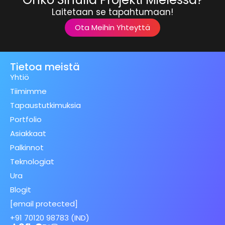
Laitetaan se tapahtumaan!
Ota Meihin Yhteyttä
Tietoa meistä
Yhtiö
Tiimimme
Tapaustutkimuksia
Portfolio
Asiakkaat
Palkinnot
Teknologiat
Ura
Blogit
[email protected]
+91 70120 98783 (IND)