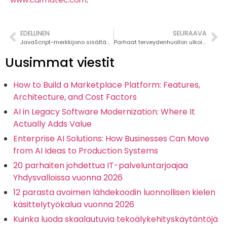
EDELLINEN
SEURAAVA
JavaScript-merkkijono sisältää osajonon: String String String: Täydellinen opas
Parhaat terveydenhuollon ulkoistusyritykset Yhdysvalloissa (vertailu 2026)
Uusimmat viestit
How to Build a Marketplace Platform: Features,
Architecture, and Cost Factors
AI in Legacy Software Modernization: Where It
Actually Adds Value
Enterprise AI Solutions: How Businesses Can Move
from AI Ideas to Production Systems
20 parhaiten johdettua IT-palveluntarjoajaa
Yhdysvalloissa vuonna 2026
12 parasta avoimen lähdekoodin luonnollisen kielen
käsittelytyökalua vuonna 2026
Kuinka luoda skaalautuvia tekoälykehityskäytäntöjä