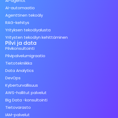
AI-agentit
AI-automaatio
Agenttinen tekoäly
RAG-kehitys
Yrityksen tekoälyalusta
Yritysten tekoälyn kehittäminen
Pilvi ja data
Pilvikonsultointi
Pilvipalvelumigraatio
Tietotekniikka
Data Analytics
DevOps
Kyberturvallisuus
AWS-hallitut palvelut
Big Data -konsultointi
Tietovarasto
IAM-palvelut