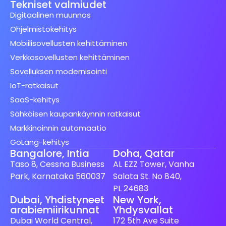
Tekniset valmiudet
Digitaalinen muunnos
Ohjelmistokehitys
Mobiilisovellusten kehittäminen
Verkkosovellusten kehittäminen
Sovelluksen modernisointi
IoT-ratkaisut
SaaS-kehitys
Sähköisen kaupankäynnin ratkaisut
Markkinoinnin automaatio
GoLang-kehitys
Bangalore, Intia
Doha, Qatar
Taso 8, Cessna Business
AL EZZ Tower, Vanha
Park, Karnataka 560037
Salata St. No 840,
PL 24683
Dubai, Yhdistyneet
New York,
arabiemiirikunnat
Yhdysvallat
Spanish (Spain)
Dubai World Central,
172 5th Ave Suite