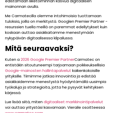
edistämään liiketoiminnan kasvua digitaalisen
mainonnan avulla.
Me Carmatecilla olemme intohimoisia tuottamaan
tuloksia, joilla on merkitystä. Googlen Premier Partner -
resurssien tuella meillä on paremmat edellytykset kuin
koskaan auttaa asiakkaitamme menestymään
nykypäivän digitaalisessa kilpailussa.
Mitä seuraavaksi?
Kuten a
2026 Google Premier Partner
Carmatec on
entistäkin sitoutuneempi tarjoamaan poikkeuksellisia
Google-mainosten hallintapalvelut
kaikenkokoisille
yrityksille. Tiimimme jatkaa innovointia ja edistää
asiakkaidemme menestystä hyödyntämällä uusimpia
työkaluja ja strategioita, jotta he pysyvät kehityksen
kärjessä.
Lue lisää siitä, miten
digitaaliset markkinointipalvelut
voi auttaa yritystäsi kasvamaan. Vieraile osoitteessa
www.carmatec.com
.