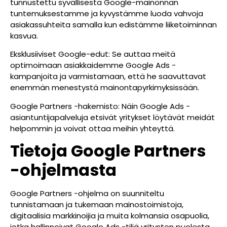
tunnustettu syvällisestä Google-mainonnan
tuntemuksestamme ja kyvystämme luoda vahvoja
asiakassuhteita samalla kun edistämme liiketoiminnan
kasvua.
Eksklusiiviset Google-edut: Se auttaa meitä
optimoimaan asiakkaidemme Google Ads -
kampanjoita ja varmistamaan, että he saavuttavat
enemmän menestystä mainontapyrkimyksissään.
Google Partners -hakemisto: Näin Google Ads -
asiantuntijapalveluja etsivät yritykset löytävät meidät
helpommin ja voivat ottaa meihin yhteyttä.
Tietoja Google Partners
-ohjelmasta
Google Partners -ohjelma on suunniteltu
tunnistamaan ja tukemaan mainostoimistoja,
digitaalisia markkinoijia ja muita kolmansia osapuolia,
jotka hallinnoivat Google Ads -tiliä yritysten puolesta.