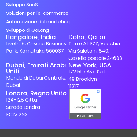
Sviluppo SaaS
Soluzioni per l'e-commerce
Automazione del marketing
Sviluppo di GoLang
Bangalore, India
Doha, Qatar
Livello 8, Cessna Business
Torre AL EZZ, Vecchia
Park, Karnataka 560037
Via Salata n. 840,
Casella postale 24683
Spanish (Spain)
Dubai, Emirati Arabi
New York, USA
Uniti
172 5th Ave Suite
Finnish
Mondo di Dubai Centrale,
49 Brooklyn -
Swedish
Dubai
11217
Londra, Regno Unito
Dutch
124-128 Città
Japanese
Strada Londra
German
EC1V 2NX
French
Spanish (Mexico)