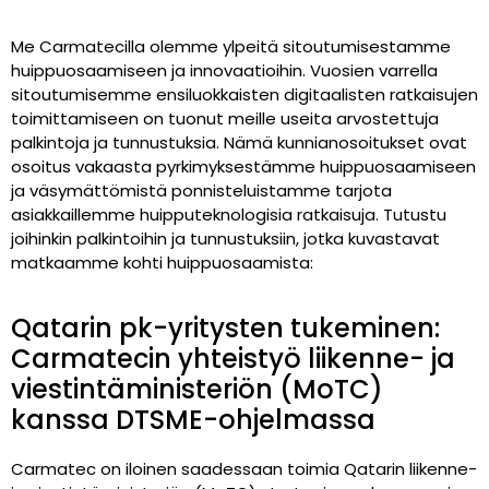
Me Carmatecilla olemme ylpeitä sitoutumisestamme
huippuosaamiseen ja innovaatioihin. Vuosien varrella
sitoutumisemme ensiluokkaisten digitaalisten ratkaisujen
toimittamiseen on tuonut meille useita arvostettuja
palkintoja ja tunnustuksia. Nämä kunnianosoitukset ovat
osoitus vakaasta pyrkimyksestämme huippuosaamiseen
ja väsymättömistä ponnisteluistamme tarjota
asiakkaillemme huipputeknologisia ratkaisuja. Tutustu
joihinkin palkintoihin ja tunnustuksiin, jotka kuvastavat
matkaamme kohti huippuosaamista:
Qatarin pk-yritysten tukeminen:
Carmatecin yhteistyö liikenne- ja
viestintäministeriön (MoTC)
kanssa DTSME-ohjelmassa
Carmatec on iloinen saadessaan toimia Qatarin liikenne-