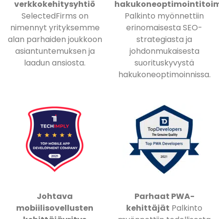
verkkokehitysyhtiö
hakukoneoptimointitoim
SelectedFirms on
Palkinto myönnettiin
nimennyt yrityksemme
erinomaisesta SEO-
alan parhaiden joukkoon
strategiasta ja
asiantuntemuksen ja
johdonmukaisesta
laadun ansiosta.
suorituskyvystä
hakukoneoptimoinnissa.
Johtava
Parhaat PWA-
mobiilisovellusten
kehittäjät
Palkinto