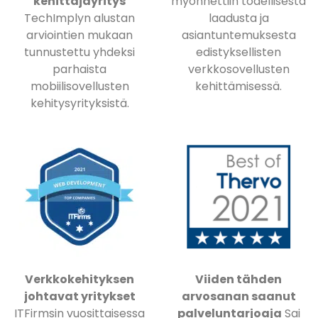
kehittäjäyritys
myönnettiin todellisesta
TechImplyn alustan
laadusta ja
arviointien mukaan
asiantuntemuksesta
tunnustettu yhdeksi
edistyksellisten
parhaista
verkkosovellusten
mobiilisovellusten
kehittämisessä.
kehitysyrityksistä.
Verkkokehityksen
Viiden tähden
johtavat yritykset
arvosanan saanut
ITFirmsin vuosittaisessa
palveluntarjoaja
Sai