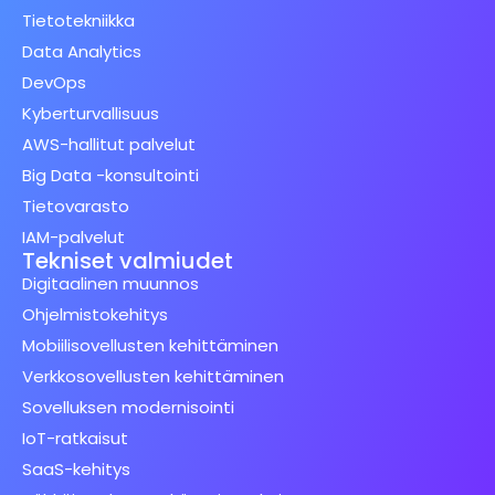
Tietotekniikka
Data Analytics
DevOps
Kyberturvallisuus
AWS-hallitut palvelut
Big Data -konsultointi
Tietovarasto
IAM-palvelut
Tekniset valmiudet
Digitaalinen muunnos
Ohjelmistokehitys
Mobiilisovellusten kehittäminen
Verkkosovellusten kehittäminen
Sovelluksen modernisointi
IoT-ratkaisut
SaaS-kehitys