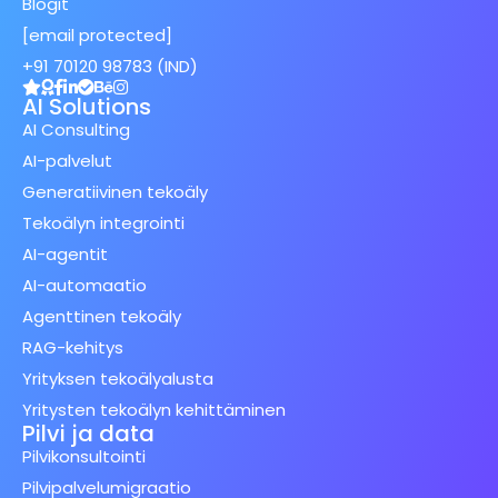
Blogit
[email protected]
+91 70120 98783 (IND)
AI Solutions
AI Consulting
AI-palvelut
Generatiivinen tekoäly
Tekoälyn integrointi
AI-agentit
AI-automaatio
Agenttinen tekoäly
RAG-kehitys
Yrityksen tekoälyalusta
Yritysten tekoälyn kehittäminen
Pilvi ja data
Pilvikonsultointi
Pilvipalvelumigraatio