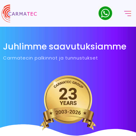
Juhlimme saavutuksiamme
Carmatecin palkinnot ja tunnustukset