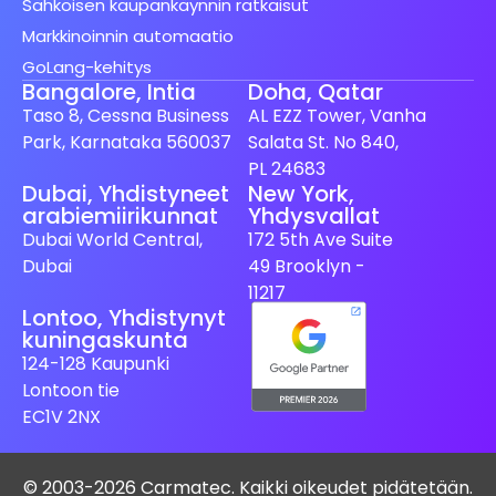
Sähköisen kaupankäynnin ratkaisut
Markkinoinnin automaatio
GoLang-kehitys
Bangalore, Intia
Doha, Qatar
Taso 8, Cessna Business
AL EZZ Tower, Vanha
Park, Karnataka 560037
Salata St. No 840,
PL 24683
Dubai, Yhdistyneet
New York,
arabiemiirikunnat
Yhdysvallat
Dubai World Central,
172 5th Ave Suite
Dubai
49 Brooklyn -
11217
Lontoo, Yhdistynyt
kuningaskunta
124-128 Kaupunki
Lontoon tie
EC1V 2NX
© 2003-2026 Carmatec. Kaikki oikeudet pidätetään.