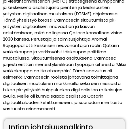
ja viestintäministeriön (MoTC) strategisena kumppanina
ja keskeisenä osallistujana pienten ja keskisuurten
yritysten digitaalisen muutoksen (DTSME) ohjelmassa.
Tämä yhteistyö korosti Carmatecin sitoutumista pk-
yritysten digitaalisen innovaation ja kasvun
edistämiseen, mikä on linjassa Qatarin kansallisen vision
2030 kanssa. Perustaja ja toimitusjohtaja Aromal
Rajagopal otti keskeisen neuvonantajan roolin Qatarin
verkkokaupan ja verkkovähittäiskaupan politiikan
muotoilussa. Sitoutumisensa osoituksena Carmatec
järjesti erittäin menestyksekkään työpajan aiheesta ‘Miksi
verkkokauppa on tie eteenpäin’. Tämä saavutus oli
esimerkki Carmatecin roolista johtavana toimittajana
digitaalisen muutoksen markkinoilla sekä sen missiosta
tukea pk-yrityksiä huippuluokan digitaalisten ratkaisujen
avulla. Meille oli kunnia saada osallistua Qatarin
digitaalitalouden kehittämiseen, ja suoriuduimme tästä
vastuusta erinomaisesti.
Intian johtajuuspalkinto