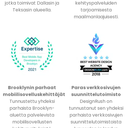
jotka toimivat Dallasin ja
kehityspalveluiden
Teksasin alueella.
tarjoamisesta
maailmanlaajuisesti.
Brooklynin parhaat
Paras verkkosivujen
mobiilisovelluskehittäjät
suunnittelutoimisto
Tunnustettu yhdeksi
DesignRush on
parhaista Brooklyn-
tunnustanut sen yhdeksi
aluetta palvelevista
parhaista verkkosivujen
mobiilisovellusten
suunnittelutoimistoista