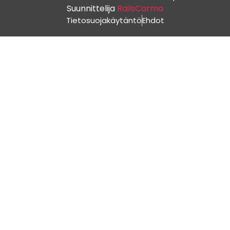
Suunnittelija
RailsCarma
Tietosuojakäytäntö
Ehdot