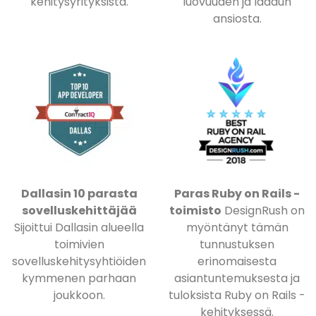
kehitysyrityksistä.
luovuuden ja laadun
ansiosta.
Dallasin 10 parasta
Paras Ruby on Rails -
sovelluskehittäjää
toimisto
DesignRush on
Sijoittui Dallasin alueella
myöntänyt tämän
toimivien
tunnustuksen
sovelluskehitysyhtiöiden
erinomaisesta
kymmenen parhaan
asiantuntemuksesta ja
joukkoon.
tuloksista Ruby on Rails -
kehityksessä.