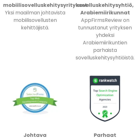
mobiilisovelluskehitysyritykset
sovelluskehitysyhtiö,
Yksi maailman johtavista
Arabiemiirikunnat
mobiilisovellusten
AppFirmsReview on
kehittäjistä.
tunnustanut yrityksen
yhdeksi
Arabiemiirikuntien
parhaista
sovelluskehitysyhtiöistä.
Johtava
Parhaat