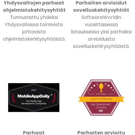
Yhdysvaltojen parhaat
Parhaiten arvioidut
ohjelmistokehitysyhtiöt
sovelluskehitysyhtiöt
Tunnustettu yhdeksi
SoftwareWorldin
Yhdysvalloissa toimivista
vuosittaisessa
johtavista
listauksessa yksi parhaiksi
ohjelmistokehitysyhtiöistä.
arvioiduista
sovelluskehitysyhtiöistä.
Parhaat
Parhaiten arvioitu