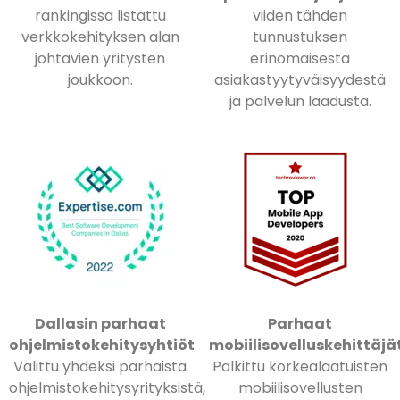
rankingissa listattu
viiden tähden
verkkokehityksen alan
tunnustuksen
johtavien yritysten
erinomaisesta
joukkoon.
asiakastyytyväisyydestä
ja palvelun laadusta.
Dallasin parhaat
Parhaat
ohjelmistokehitysyhtiöt
mobiilisovelluskehittäjä
Valittu yhdeksi parhaista
Palkittu korkealaatuisten
ohjelmistokehitysyrityksistä,
mobiilisovellusten