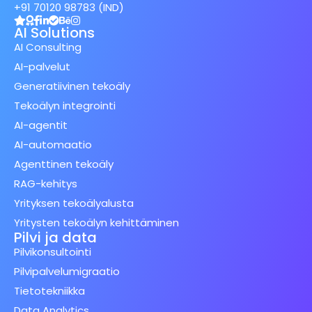
+91 70120 98783 (IND)
AI Solutions
AI Consulting
AI-palvelut
Generatiivinen tekoäly
Tekoälyn integrointi
AI-agentit
AI-automaatio
Agenttinen tekoäly
RAG-kehitys
Yrityksen tekoälyalusta
Yritysten tekoälyn kehittäminen
Pilvi ja data
Pilvikonsultointi
Pilvipalvelumigraatio
Tietotekniikka
Data Analytics