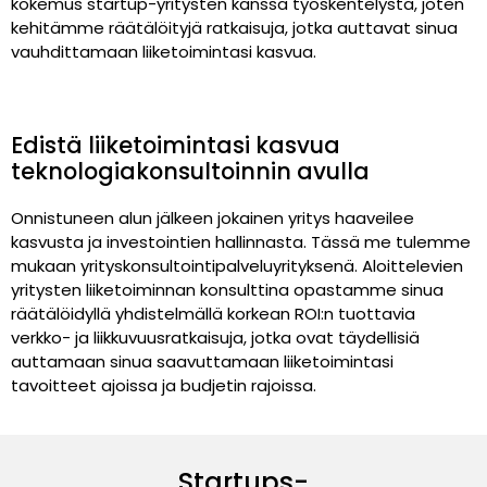
kokemus startup-yritysten kanssa työskentelystä, joten
kehitämme räätälöityjä ratkaisuja, jotka auttavat sinua
vauhdittamaan liiketoimintasi kasvua.
Edistä liiketoimintasi kasvua
teknologiakonsultoinnin avulla
Onnistuneen alun jälkeen jokainen yritys haaveilee
kasvusta ja investointien hallinnasta. Tässä me tulemme
mukaan yrityskonsultointipalveluyrityksenä. Aloittelevien
yritysten liiketoiminnan konsulttina opastamme sinua
räätälöidyllä yhdistelmällä korkean ROI:n tuottavia
verkko- ja liikkuvuusratkaisuja, jotka ovat täydellisiä
auttamaan sinua saavuttamaan liiketoimintasi
tavoitteet ajoissa ja budjetin rajoissa.
Startups-