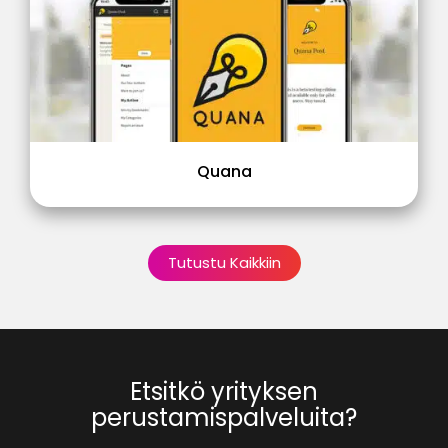
Quana
Tutustu Kaikkiin
Etsitkö yrityksen
perustamispalveluita?