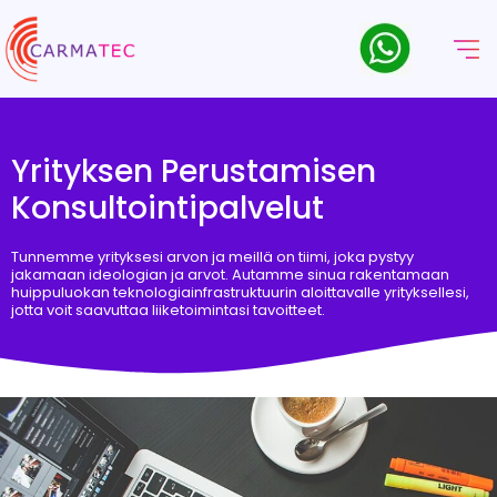
Yrityksen Perustamisen
Konsultointipalvelut
Tunnemme yrityksesi arvon ja meillä on tiimi, joka pystyy
jakamaan ideologian ja arvot. Autamme sinua rakentamaan
huippuluokan teknologiainfrastruktuurin aloittavalle yrityksellesi,
jotta voit saavuttaa liiketoimintasi tavoitteet.