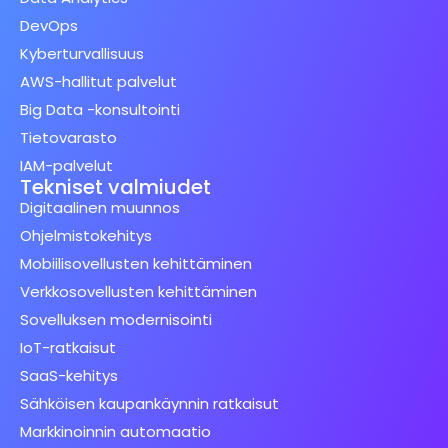
DevOps
Kyberturvallisuus
AWS-hallitut palvelut
Big Data -konsultointi
Tietovarasto
IAM-palvelut
Tekniset valmiudet
Digitaalinen muunnos
Ohjelmistokehitys
Mobiilisovellusten kehittäminen
Verkkosovellusten kehittäminen
Sovelluksen modernisointi
IoT-ratkaisut
SaaS-kehitys
Sähköisen kaupankäynnin ratkaisut
Markkinoinnin automaatio