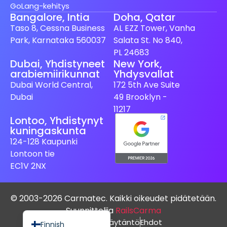
GoLang-kehitys
Bangalore, Intia
Doha, Qatar
Taso 8, Cessna Business
AL EZZ Tower, Vanha
Park, Karnataka 560037
Salata St. No 840,
PL 24683
Dubai, Yhdistyneet
New York,
arabiemiirikunnat
Yhdysvallat
Spanish (Spain)
Dubai World Central,
172 5th Ave Suite
Swedish
Dubai
49 Brooklyn -
Dutch
11217
Lontoo, Yhdistynyt
Japanese
kuningaskunta
German
124-128 Kaupunki
Lontoon tie
French
EC1V 2NX
Italian
Spanish (Mexico)
© 2003-2026 Carmatec. Kaikki oikeudet pidätetään.
English
Suunnittelija
RailsCarma
Tietosuojakäytäntö
Ehdot
Finnish