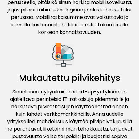
perusteella, pitäisikö sinun harkita mobiilisovellusta,
ja jos pitäisi, mihin teknologiaan ja alustoihin se tulisi
perustaa. Mobiiliratkaisumme ovat vaikuttavia ja
samalla kustannustehokkaita, mikä takaa sinulle
korkean kannattavuuden.
Mukautettu pilvikehitys
Sinunlaisesi nykyaikaisen start-up-yrityksen on
ajateltava perinteisiä IT-ratkaisuja pidemmälle ja
harkittava pilviratkaisujen käyttöönottoa ennen
kuin lähdet verkkomarkkinoille. Anna uudelle
yrityksellesi mahdollisuus käyttää pilvipalveluja, sillä
ne parantavat liiketoiminnan tehokkuutta, tarjoavat
joustavuutta valita tarpeisiisi ja budjettiisi sopiva