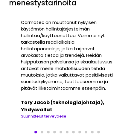
menestystarinoita
Carmatec on muuttanut nykyisen
käytännön hallintajärjestelmän
hallintaa/käyttöönottoa. Voimme nyt
tarkastella reaaliaikaisia
hallintapaneeleja, jotka tarjoavat
arvokasta tietoa ja trendejä. Heidän
huipputason palvelunsa ja skaalautuvuus
antavat meille mahdollisuuden tehdä
muutoksia, jotka vaikuttavat positiivisesti
suorituskykyämme, tuotteeseemme ja
pitävät liiketoimintaamme eteenpäin.
Tory Jacob (teknologiajohtaja),
Yhdysvallat
Suunnittelut terveydelle