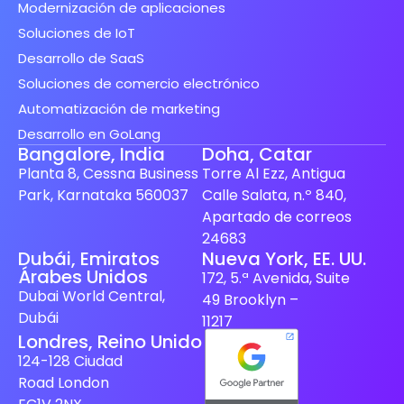
Modernización de aplicaciones
Soluciones de IoT
Desarrollo de SaaS
Soluciones de comercio electrónico
Automatización de marketing
Desarrollo en GoLang
Bangalore, India
Doha, Catar
Planta 8, Cessna Business
Torre Al Ezz, Antigua
Park, Karnataka 560037
Calle Salata, n.º 840,
Apartado de correos
24683
Dubái, Emiratos
Nueva York, EE. UU.
Spanish (Spain)
Árabes Unidos
172, 5.ª Avenida, Suite
Dubai World Central,
49 Brooklyn –
Finnish
Dubái
11217
Swedish
Londres, Reino Unido
124-128 Ciudad
Dutch
Road London
Japanese