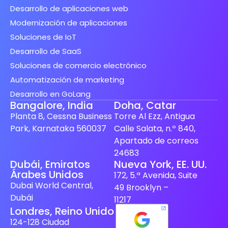
Desarrollo de aplicaciones web
Modernización de aplicaciones
Soluciones de IoT
Desarrollo de SaaS
Soluciones de comercio electrónico
Automatización de marketing
Desarrollo en GoLang
Bangalore, India
Doha, Catar
Planta 8, Cessna Business
Torre Al Ezz, Antigua
Park, Karnataka 560037
Calle Salata, n.º 840,
Apartado de correos
24683
Spanish (Spain)
Dubái, Emiratos
Nueva York, EE. UU.
Árabes Unidos
172, 5.ª Avenida, Suite
Finnish
Dubai World Central,
49 Brooklyn –
Swedish
Dubái
11217
Londres, Reino Unido
Dutch
124-128 Ciudad