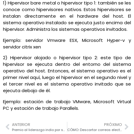
1) Hipervisor bare metal o hipervisor tipo 1: también se les
conoce como hipervisores nativos. Estos hipervisores se
instalan directamente en el hardware del host. El
sistema operativo instalado se ejecuta justo encima del
hipervisor. Administra los sistemas operativos invitados.
Ejemplo: servidor Vmware ESX, Microsoft Hyper-v y
servidor citrix xen
2) Hipervisor alojado o hipervisor tipo 2: este tipo de
hipervisor se ejecuta dentro del entorno del sistema
operativo del host. Entonces, el sistema operativo es el
primer nivel aquí, luego el hipervisor en el segundo nivel y
el tercer nivel es el sistema operativo invitado que se
ejecuta debajo de él.
Ejemplo: estación de trabajo VMware, Microsoft Virtual
PC y estación de trabajo Parallels.
ANTERIOR
PRÓXIMO
Premio al liderazgo indio por su contribución industrial otorgado a Aromal Rajagopal, director ejecutivo de Carmatec IT Solutions Pvt Ltd
CÓMO: Descartar correos electrónicos no deseados en Exim