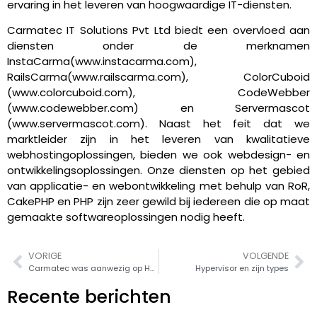
ervaring in het leveren van hoogwaardige IT-diensten.
Carmatec IT Solutions Pvt Ltd biedt een overvloed aan
diensten onder de merknamen
InstaCarma(www.instacarma.com),
RailsCarma(www.railscarma.com), ColorCuboid
(www.colorcuboid.com), CodeWebber
(www.codewebber.com) en Servermascot
(www.servermascot.com). Naast het feit dat we
marktleider zijn in het leveren van kwalitatieve
webhostingoplossingen, bieden we ook webdesign- en
ontwikkelingsoplossingen. Onze diensten op het gebied
van applicatie- en webontwikkeling met behulp van RoR,
CakePHP en PHP zijn zeer gewild bij iedereen die op maat
gemaakte softwareoplossingen nodig heeft.
VORIGE
VOLGENDE
Carmatec was aanwezig op HostingCon 2012
Hypervisor en zijn types
Recente berichten