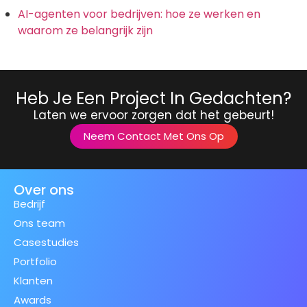
AI-agenten voor bedrijven: hoe ze werken en
waarom ze belangrijk zijn
Heb Je Een Project In Gedachten?
Laten we ervoor zorgen dat het gebeurt!
Neem Contact Met Ons Op
Over ons
Bedrijf
Ons team
Casestudies
Portfolio
Klanten
Awards