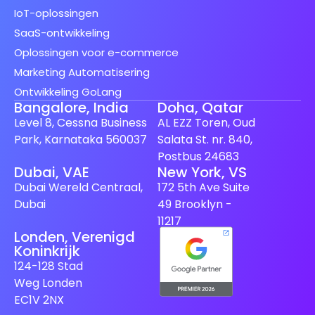
IoT-oplossingen
SaaS-ontwikkeling
Oplossingen voor e-commerce
Marketing Automatisering
Ontwikkeling GoLang
Bangalore, India
Doha, Qatar
Level 8, Cessna Business
AL EZZ Toren, Oud
Park, Karnataka 560037
Salata St. nr. 840,
Postbus 24683
Dubai, VAE
New York, VS
Spanish (Spain)
Dubai Wereld Centraal,
172 5th Ave Suite
Dubai
49 Brooklyn -
Finnish
11217
Swedish
Londen, Verenigd
Koninkrijk
Japanese
124-128 Stad
German
Weg Londen
EC1V 2NX
French