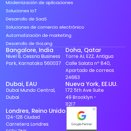
Modernización de aplicaciones
Soluciones IoT
Desarrollo de SaaS
Soluciones de comercio electrónico
Automatización de marketing
Desarrollo de GoLang
Bangalore, India
Doha, Qatar
Nivel 8, Cessna Business
Torre AL EZZ, Antigua
Park, Karnataka 560037
Calle Salata nº 840,
Apartado de correos
24683
Dubai, EAU
Nueva York, EE.UU.
Finnish
Dubai Mundo Central,
172 5th Ave Suite
Dubai
49 Brooklyn -
Swedish
11217
Dutch
Londres, Reino Unido
124-128 Ciudad
Japanese
Carretera Londres
German