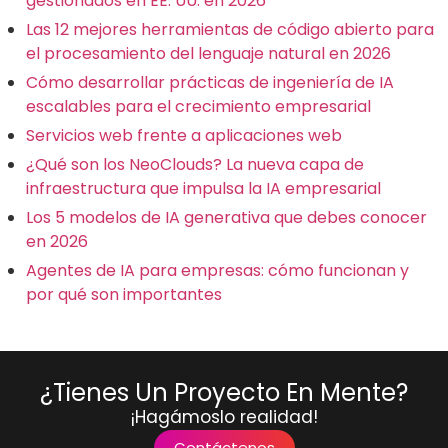
gestionados en EE. UU. en 2026
Las 12 mejores herramientas de código abierto para
el procesamiento del lenguaje natural en 2026
Cómo desarrollar prácticas de ingeniería de IA
escalables para el crecimiento empresarial
Servicios web frente a aplicaciones web
¿Qué son los NeoClouds? La nueva capa de
infraestructura que impulsa la IA empresarial
Los 5 modelos de IA generativa que debes conocer
en 2026
Agentes de IA para empresas: cómo funcionan y
por qué son importantes
¿Tienes Un Proyecto En Mente?
¡Hagámoslo realidad!
Contáctenos