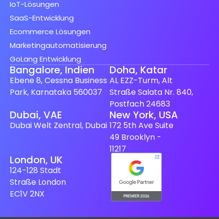
IoT-Lösungen
SaaS-Entwicklung
Ecommerce Lösungen
Marketingautomatisierung
GoLang Entwicklung
Bangalore, Indien
Doha, Katar
Ebene 8, Cessna Business
AL EZZ-Turm, Alt
Park, Karnataka 560037
Straße Salata Nr. 840,
Postfach 24683
Spanish (Spain)
Dubai, VAE
New York, USA
Dubai Welt Zentral, Dubai
172 5th Ave Suite
Finnish
49 Brooklyn -
Swedish
11217
London, UK
Dutch
124-128 Stadt
Japanese
Straße London
French
EC1V 2NX
Italian