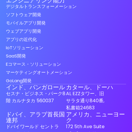
エンジニアリング能力
デジタルトランスフォーメーション
ソフトウェア開発
モバイルアプリ開発
ウェブアプリ開発
アプリの近代化
IoTソリューション
SaaS開発
Eコマース・ソリューション
マーケティングオートメーション
GoLang開発
インド、バンガロール
カタール、ドーハ
セスナ・ビジネス・パーク8
AL EZZタワー、旧
階 カルナタカ 560037
サラタ通り840番,
私書箱24683
ドバイ、アラブ首長国
アメリカ、ニューヨー
Spanish (Spain)
連邦
ク
ドバイワールド セントラ
172 5th Ave Suite
Finnish