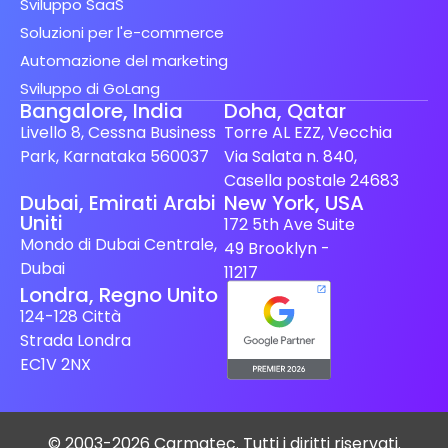
Sviluppo SaaS
Soluzioni per l'e-commerce
Automazione del marketing
Sviluppo di GoLang
Bangalore, India
Doha, Qatar
Livello 8, Cessna Business
Torre AL EZZ, Vecchia
Park, Karnataka 560037
Via Salata n. 840,
Casella postale 24683
Spanish (Spain)
Dubai, Emirati Arabi
New York, USA
Uniti
172 5th Ave Suite
Finnish
Mondo di Dubai Centrale,
49 Brooklyn -
Swedish
Dubai
11217
Londra, Regno Unito
Dutch
124-128 Città
Japanese
Strada Londra
German
EC1V 2NX
French
Spanish (Mexico)
© 2003-2026 Carmatec. Tutti i diritti riservati.