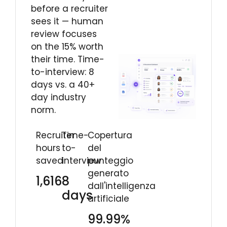
before a recruiter
sees it — human
review focuses
on the 15% worth
their time. Time-
to-interview: 8
days vs. a 40+
day industry
norm.
Recruiter
Time-
Copertura
hours
to-
del
saved
interview
punteggio
generato
1,616
8
dall'intelligenza
days
artificiale
99.99%