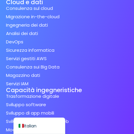
Cloud e dati
Consulenza sul cloud
Migrazione in-the-cloud
Ingegneria dei dati
Analisi dei dati
Spanish (Spain)
DevOps
Finnish
Sicurezza informatica
Swedish
Servizi gestiti AWS
Dutch
Consulenza sui Big Data
Magazzino dati
Japanese
Servizi IAM
German
Capacità ingegneristiche
Trasformazione digitale
French
Sviluppo software
Spanish (Mexico)
Sviluppo di app mobili
English
Sviluppo di applicazioni Web
Italian
Modernizzazione delle app