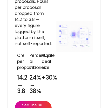
proposals. Hours
per proposal
dropped from
14.2 to 3.8 —
every figure
logged by the
platform itself,
not self-reported.
Ore
Percentuale
Avg
per
di
deal
proposta
vittorie
size
14.2
24%
+30%
→
→
3.8
38%
See The 90-