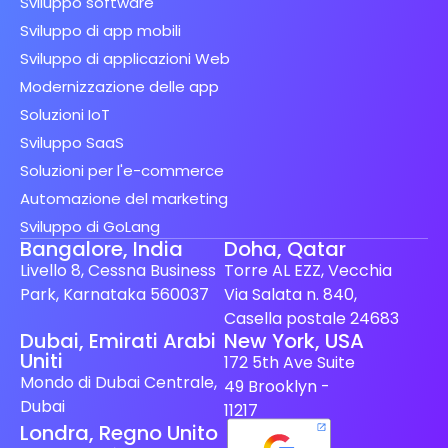
Sviluppo software
Sviluppo di app mobili
Sviluppo di applicazioni Web
Modernizzazione delle app
Soluzioni IoT
Sviluppo SaaS
Soluzioni per l'e-commerce
Automazione del marketing
Sviluppo di GoLang
Bangalore, India
Doha, Qatar
Livello 8, Cessna Business
Torre AL EZZ, Vecchia
Park, Karnataka 560037
Via Salata n. 840,
Casella postale 24683
Spanish (Spain)
Dubai, Emirati Arabi
New York, USA
Uniti
172 5th Ave Suite
Finnish
Mondo di Dubai Centrale,
49 Brooklyn -
Swedish
Dubai
11217
Londra, Regno Unito
Dutch