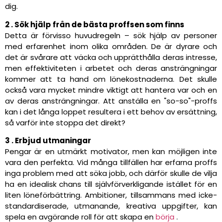
dig.
2 . Sök hjälp från de bästa proffsen som finns
Detta är förvisso huvudregeln – sök hjälp av personer
med erfarenhet inom olika områden. De är dyrare och
det är svårare att väcka och upprätthålla deras intresse,
men effektiviteten i arbetet och deras ansträngningar
kommer att ta hand om lönekostnaderna. Det skulle
också vara mycket mindre viktigt att hantera var och en
av deras ansträngningar. Att anställa en "so-so"-proffs
kan i det långa loppet resultera i ett behov av ersättning,
så varför inte stoppa det direkt?
3 . Erbjud utmaningar
Pengar är en utmärkt motivator, men kan möjligen inte
vara den perfekta. Vid många tillfällen har erfarna proffs
inga problem med att söka jobb, och därför skulle de vilja
ha en idealisk chans till självförverkligande istället för en
liten löneförbättring. Ambitioner, tillsammans med icke-
standardiserade, utmanande, kreativa uppgifter, kan
spela en avgörande roll för att skapa en
börja
.