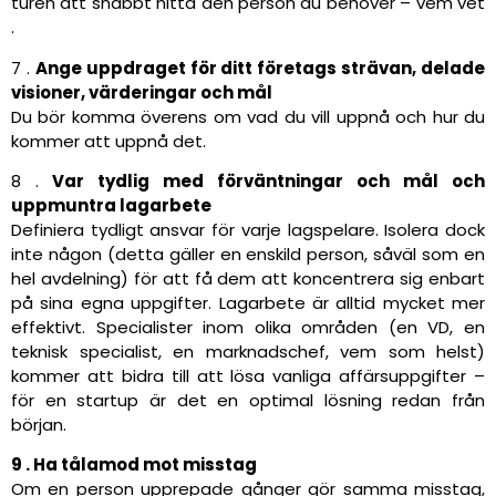
turen att snabbt hitta den person du behöver – vem vet
.
7 .
Ange uppdraget för ditt företags strävan, delade
visioner, värderingar och mål
Du bör komma överens om vad du vill uppnå och hur du
kommer att uppnå det.
8 .
Var tydlig med förväntningar och mål och
uppmuntra lagarbete
Definiera tydligt ansvar för varje lagspelare. Isolera dock
inte någon (detta gäller en enskild person, såväl som en
hel avdelning) för att få dem att koncentrera sig enbart
på sina egna uppgifter. Lagarbete är alltid mycket mer
effektivt. Specialister inom olika områden (en VD, en
teknisk specialist, en marknadschef, vem som helst)
kommer att bidra till att lösa vanliga affärsuppgifter –
för en startup är det en optimal lösning redan från
början.
9 . Ha tålamod mot misstag
Om en person upprepade gånger gör samma misstag,