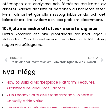
oförmögen att analysera och förbättra resultatet av
arbetet, kanske det inte är personen du har letat efter.
Men i allmänhet gör alla misstag, inklusive du, och det
bästa är att lära av dem och lösa problem tillsammans.
10 . Hjälp människor att utveckla sina färdigheter
Detta kommer att öka prestandan för hela laget i
slutändan. Öva brainstorming av idéer och låt aldrig
någon vila på lagrarna.
TIDIGARE
NÄSTA
Lite användbar information om Microsoft Updates
Användningen av Ajax i webbutveckling
Nya Inlägg
How to Build a Marketplace Platform: Features,
Architecture, and Cost Factors
AI in Legacy Software Modernization: Where It
Actually Adds Value
Enterprise AI Solutions: How Businesses Can Move