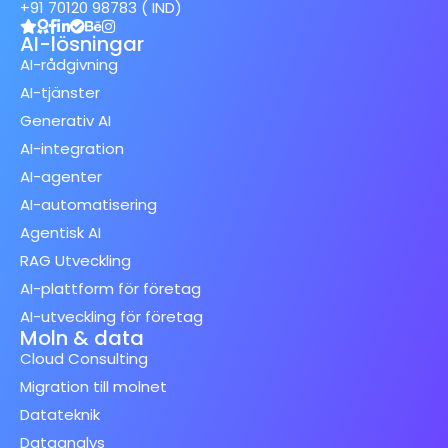
+91 70120 98783 ( IND)
AI-lösningar
AI-rådgivning
AI-tjänster
Generativ AI
AI-integration
AI-agenter
AI-automatisering
Agentisk AI
RAG Utveckling
AI-plattform för företag
AI-utveckling för företag
Moln & data
Cloud Consulting
Migration till molnet
Datateknik
Dataanalys