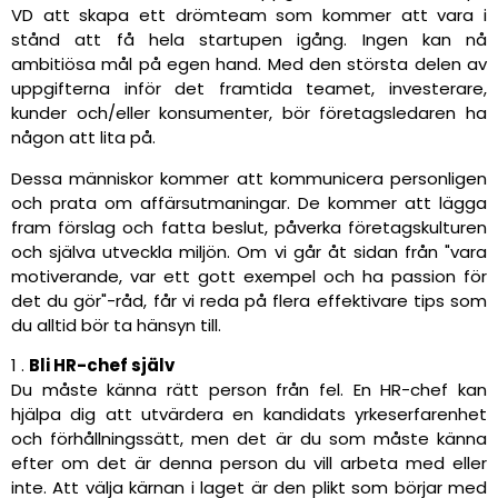
VD att skapa ett drömteam som kommer att vara i
stånd att få hela startupen igång. Ingen kan nå
ambitiösa mål på egen hand. Med den största delen av
uppgifterna inför det framtida teamet, investerare,
kunder och/eller konsumenter, bör företagsledaren ha
någon att lita på.
Dessa människor kommer att kommunicera personligen
och prata om affärsutmaningar. De kommer att lägga
fram förslag och fatta beslut, påverka företagskulturen
och själva utveckla miljön. Om vi går åt sidan från "vara
motiverande, var ett gott exempel och ha passion för
det du gör"-råd, får vi reda på flera effektivare tips som
du alltid bör ta hänsyn till.
1 .
Bli HR-chef själv
Du måste känna rätt person från fel. En HR-chef kan
hjälpa dig att utvärdera en kandidats yrkeserfarenhet
och förhållningssätt, men det är du som måste känna
efter om det är denna person du vill arbeta med eller
inte. Att välja kärnan i laget är den plikt som börjar med