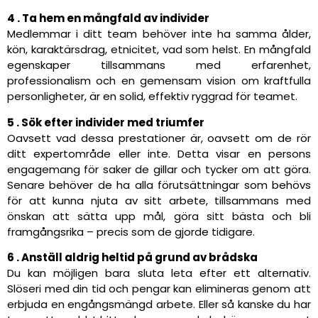
4 . Ta hem en mångfald av individer
Medlemmar i ditt team behöver inte ha samma ålder,
kön, karaktärsdrag, etnicitet, vad som helst. En mångfald
egenskaper tillsammans med erfarenhet,
professionalism och en gemensam vision om kraftfulla
personligheter, är en solid, effektiv ryggrad för teamet.
5 . Sök efter individer med triumfer
Oavsett vad dessa prestationer är, oavsett om de rör
ditt expertområde eller inte. Detta visar en persons
engagemang för saker de gillar och tycker om att göra.
Senare behöver de ha alla förutsättningar som behövs
för att kunna njuta av sitt arbete, tillsammans med
önskan att sätta upp mål, göra sitt bästa och bli
framgångsrika – precis som de gjorde tidigare.
6 . Anställ aldrig heltid på grund av brådska
Du kan möjligen bara sluta leta efter ett alternativ.
Slöseri med din tid och pengar kan elimineras genom att
erbjuda en engångsmängd arbete. Eller så kanske du har