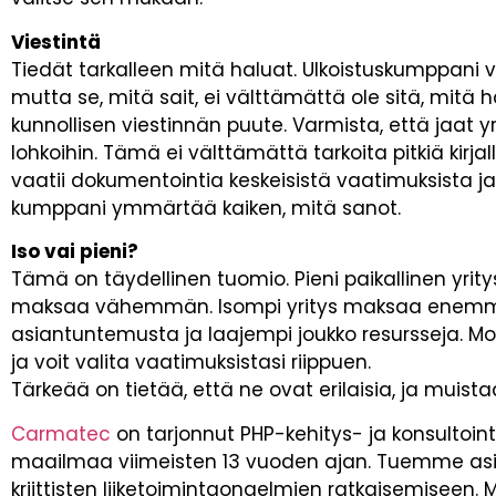
Viestintä
Tiedät tarkalleen mitä haluat. Ulkoistuskumppani 
mutta se, mitä sait, ei välttämättä ole sitä, mitä ha
kunnollisen viestinnän puute. Varmista, että jaat yri
lohkoihin. Tämä ei välttämättä tarkoita pitkiä kirjal
vaatii dokumentointia keskeisistä vaatimuksista ja
kumppani ymmärtää kaiken, mitä sanot.
Iso vai pieni?
Tämä on täydellinen tuomio. Pieni paikallinen yrity
maksaa vähemmän. Isompi yritys maksaa enemmä
asiantuntemusta ja laajempi joukko resursseja. M
ja voit valita vaatimuksistasi riippuen.
Tärkeää on tietää, että ne ovat erilaisia, ja muist
Carmatec
on tarjonnut PHP-kehitys- ja konsultoint
maailmaa viimeisten 13 vuoden ajan. Tuemme asiak
kriittisten liiketoimintaongelmien ratkaisemiseen.