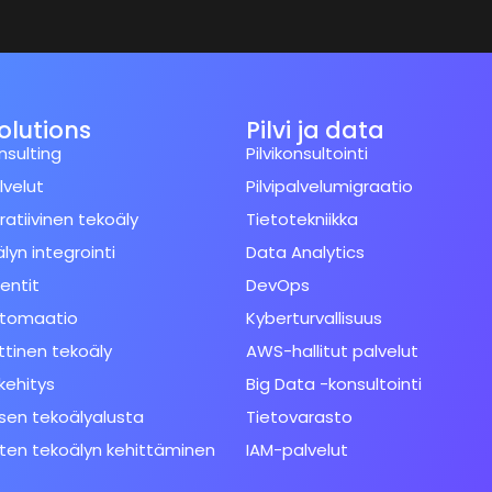
Solutions
Pilvi ja data
nsulting
Pilvikonsultointi
lvelut
Pilvipalvelumigraatio
atiivinen tekoäly
Tietotekniikka
lyn integrointi
Data Analytics
entit
DevOps
utomaatio
Kyberturvallisuus
tinen tekoäly
AWS-hallitut palvelut
kehitys
Big Data -konsultointi
ksen tekoälyalusta
Tietovarasto
sten tekoälyn kehittäminen
IAM-palvelut