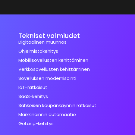
Tekniset valmiudet
Digitaalinen muunnos
Ohjelmistokehitys
Mobiilisovellusten kehittäminen
Verkkosovellusten kehittäminen
Sovelluksen modernisointi
IoT-ratkaisut
SaaS-kehitys
Sähköisen kaupankäynnin ratkaisut
Markkinoinnin automaatio
GoLang-kehitys