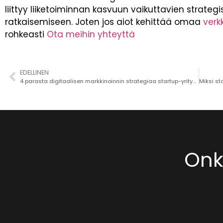
liittyy liiketoiminnan kasvuun vaikuttavien strateg
ratkaisemiseen. Joten jos aiot kehittää omaa
verk
rohkeasti
Ota meihin yhteyttä
EDELLINEN
4 parasta digitaalisen markkinoinnin strategiaa startup-yrityksille
Onko