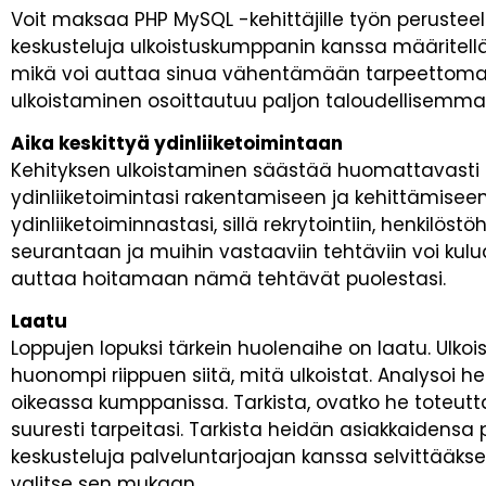
Voit maksaa PHP MySQL -kehittäjille työn perustee
keskusteluja ulkoistuskumppanin kanssa määritelläk
mikä voi auttaa sinua vähentämään tarpeettoma
ulkoistaminen osoittautuu paljon taloudellisemmak
Aika keskittyä ydinliiketoimintaan
Kehityksen ulkoistaminen säästää huomattavasti a
ydinliiketoimintasi rakentamiseen ja kehittämiseen.
ydinliiketoiminnastasi, sillä rekrytointiin, henkilös
seurantaan ja muihin vastaaviin tehtäviin voi kulu
auttaa hoitamaan nämä tehtävät puolestasi.
Laatu
Loppujen lopuksi tärkein huolenaihe on laatu. Ulkoi
huonompi riippuen siitä, mitä ulkoistat. Analysoi he
oikeassa kumppanissa. Tarkista, ovatko he toteutt
suuresti tarpeitasi. Tarkista heidän asiakkaidensa 
keskusteluja palveluntarjoajan kanssa selvittääks
valitse sen mukaan.