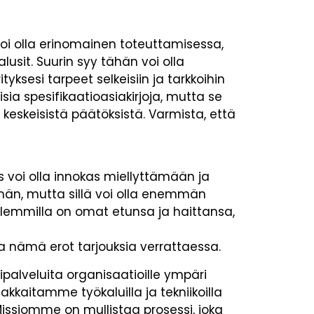
voi olla erinomainen toteuttamisessa,
lusit. Suurin syy tähän voi olla
tyksesi tarpeet selkeisiin ja tarkkoihin
lisia spesifikaatioasiakirjoja, mutta se
 keskeisistä päätöksistä. Varmista, että
s voi olla innokas miellyttämään ja
n, mutta sillä voi olla enemmän
olemmilla on omat etunsa ja haittansa,
aa nämä erot tarjouksia verrattaessa.
ipalveluita organisaatioille ympäri
kaitamme työkaluilla ja tekniikoilla
 Missiomme on mullistaa prosessi, joka