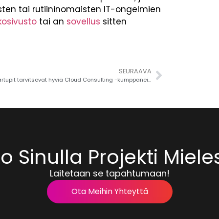
isten tai rutiininomaisten IT-ongelmien
kosivusto
tai an
sovellus
sitten
SEURAAVA
Miksi startupit tarvitsevat hyviä Cloud Consulting -kumppaneita?
 Sinulla Projekti Miel
Laitetaan se tapahtumaan!
Ota Meihin Yhteyttä