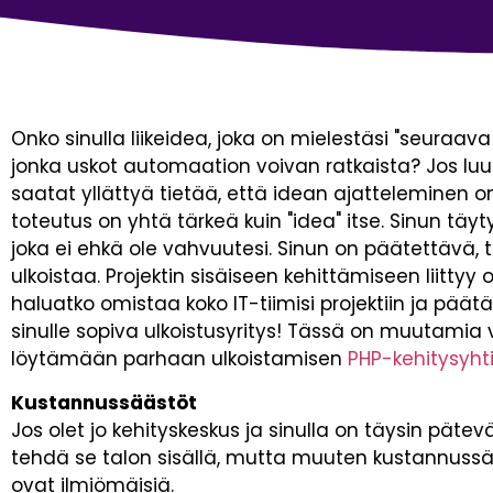
Onko sinulla liikeidea, joka on mielestäsi "seuraava
jonka uskot automaation voivan ratkaista? Jos luulit
saatat yllättyä tietää, että idean ajatteleminen on
toteutus on yhtä tärkeä kuin "idea" itse. Sinun täy
joka ei ehkä ole vahvuutesi. Sinun on päätettävä,
ulkoistaa. Projektin sisäiseen kehittämiseen liitty
haluatko omistaa koko IT-tiimisi projektiin ja päätä
sinulle sopiva ulkoistusyritys! Tässä on muutamia v
löytämään parhaan ulkoistamisen
PHP-kehitysyht
Kustannussäästöt
Jos olet jo kehityskeskus ja sinulla on täysin pät
tehdä se talon sisällä, mutta muuten kustannuss
ovat ilmiömäisiä.