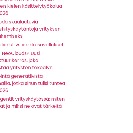
sen kielen käsittelytyökalua
2026
oda skaalautuvia
ehityskäytäntöjä yrityksen
ukemiseksi
lvelut vs verkkosovellukset
t NeoClouds? Uusi
ktuurikerros, joka
staa yritysten tekoälyn
eintä generatiivista
llia, jotka sinun tulisi tuntea
2026
gentit yrityskäytössä: miten
at ja miksi ne ovat tärkeitä