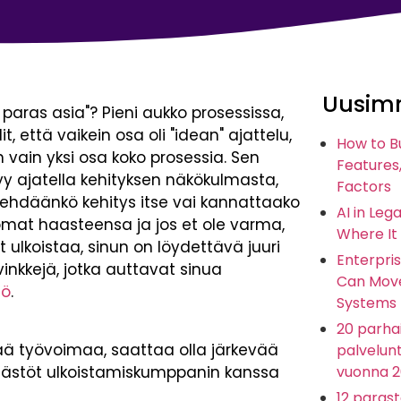
Uusimm
 paras asia"? Pieni aukko prosessissa,
, että vaikein osa oli "idean" ajattelu,
How to B
 vain yksi osa koko prosessia. Sen
Features,
tyy ajatella kehityksen näkökulmasta,
Factors
 tehdäänkö kehitys itse vai kannattaako
AI in Leg
y omat haasteensa ja jos et ole varma,
Where It
t ulkoistaa, sinun on löydettävä juuri
Enterpris
inkkejä, jotka auttavat sinua
Can Move
iö
.
Systems
20 parhai
evää työvoimaa, saattaa olla järkevää
palvelunt
äästöt ulkoistamiskumppanin kanssa
vuonna 
12 paras