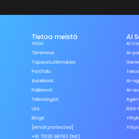
Tietoa meistä
AI 
Yhtiö
AI Co
Tiimimme
AI-pa
Tapaustutkimuksia
Gener
Portfolio
Tekoä
Asiakkaat
AI-ag
Palkinnot
AI-a
Teknologiat
Agent
Ura
RAG-
Blogit
Yrity
[email protected]
Yrity
Spanish (Spain)
+91 70120 98783 (IND)