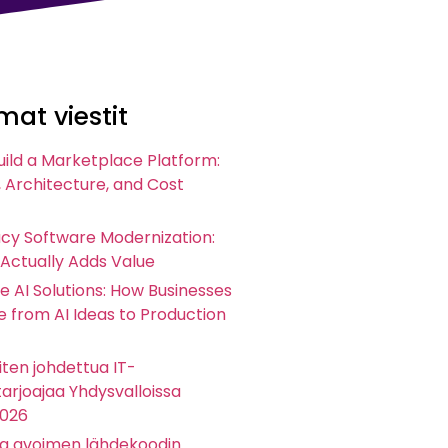
at viestit
uild a Marketplace Platform:
 Architecture, and Cost
acy Software Modernization:
 Actually Adds Value
e AI Solutions: How Businesses
 from AI Ideas to Production
ten johdettua IT-
arjoajaa Yhdysvalloissa
2026
ta avoimen lähdekoodin