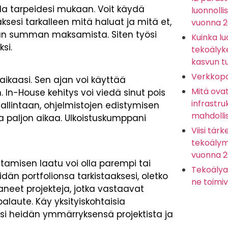
lla tarpeidesi mukaan. Voit käydä
luonnolli
sesi tarkalleen mitä haluat ja mitä et,
vuonna 
n summan maksamista. Siten työsi
Kuinka lu
si.
tekoälyk
kasvun t
Verkkopa
ikaasi. Sen ajan voi käyttää
Mitä ova
 In-House kehitys voi viedä sinut pois
infrastru
töhallintaan, ohjelmistojen edistymisen
mahdolli
a paljon aikaa. Ulkoistuskumppani
Viisi tärk
tekoälyma
vuonna 
stamisen laatu voi olla parempi tai
Tekoälya
idän portfolionsa tarkistaaksesi, oletko
ne toimiv
aneet projekteja, jotka vastaavat
palaute. Käy yksityiskohtaisia
esi heidän ymmärryksensä projektista ja