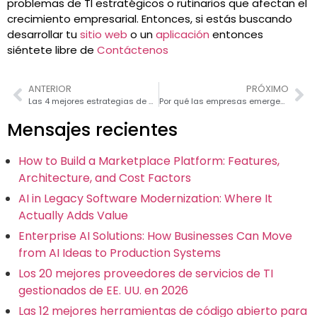
problemas de TI estratégicos o rutinarios que afectan el
crecimiento empresarial. Entonces, si estás buscando
desarrollar tu
sitio web
o un
aplicación
entonces
siéntete libre de
Contáctenos
ANTERIOR
PRÓXIMO
Las 4 mejores estrategias de marketing digital para empresas emergentes
Por qué las empresas emergentes necesitan buenos socios de consultoría en la nube
Mensajes recientes
How to Build a Marketplace Platform: Features,
Architecture, and Cost Factors
AI in Legacy Software Modernization: Where It
Actually Adds Value
Enterprise AI Solutions: How Businesses Can Move
from AI Ideas to Production Systems
Los 20 mejores proveedores de servicios de TI
gestionados de EE. UU. en 2026
Las 12 mejores herramientas de código abierto para