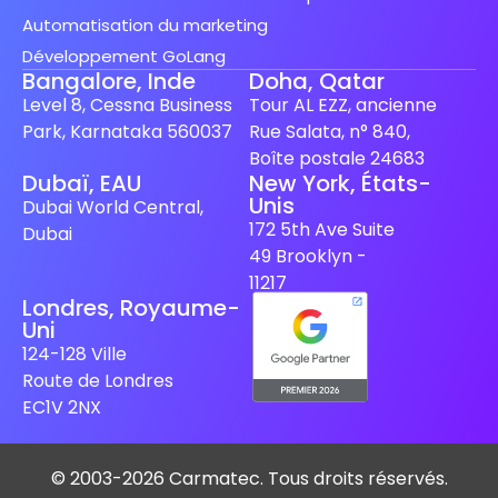
Automatisation du marketing
Développement GoLang
Bangalore, Inde
Doha, Qatar
Level 8, Cessna Business
Tour AL EZZ, ancienne
Park, Karnataka 560037
Rue Salata, n° 840,
Boîte postale 24683
Dubaï, EAU
New York, États-
Unis
Spanish (Spain)
Dubai World Central,
172 5th Ave Suite
Dubai
Finnish
49 Brooklyn -
Swedish
11217
Londres, Royaume-
Dutch
Uni
Japanese
124-128 Ville
Route de Londres
German
EC1V 2NX
Italian
Spanish (Mexico)
© 2003-2026 Carmatec. Tous droits réservés.