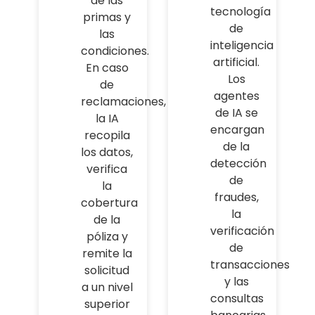
de las
tecnología
primas y
de
las
inteligencia
condiciones.
artificial.
En caso
Los
de
agentes
reclamaciones,
de IA se
la IA
encargan
recopila
de la
los datos,
detección
verifica
de
la
fraudes,
cobertura
la
de la
verificación
póliza y
de
remite la
transacciones
solicitud
y las
a un nivel
consultas
superior