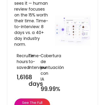
sees it — human
review focuses
on the 15% worth
their time. Time-
to-interview: 8
days vs. a 40+
day industry
norm.
Recruiter
Time-
Cobertura
hours
to-
de
saved
interview
puntuación
con
1,616
8
IA
days
99.99%
See The Full