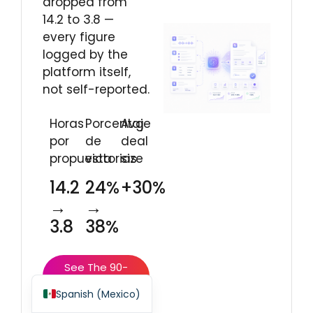
dropped from
14.2 to 3.8 —
every figure
logged by the
platform itself,
Spanish (Spain)
not self-reported.
Finnish
Horas
Porcentaje
Avg
Swedish
por
de
deal
Dutch
propuesta
victorias
size
Japanese
14.2
24%
+30%
German
→
→
3.8
38%
French
Italian
See The 90-
English
Day System-
Spanish (Mexico)
Tracked