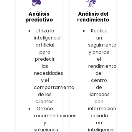
Análisis
Análisis del
predictivo
rendimiento
Utiliza la
Realice
inteligencia
un
artificial
seguimiento
para
y analice
predecir
el
las
rendimiento
necesidades
del
y el
centro
comportamiento
de
de los
llamadas
clientes.
con
Ofrece
información
recomendaciones
basada
y
en
soluciones
inteligencia