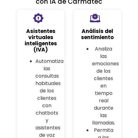
con IA de Carmatec
Asistentes
Análisis del
virtuales
sentimiento
inteligentes
Analiza
(IVA)
las
Automatiza
emociones
las
de los
consultas
clientes
habituales
en
de los
tiempo
clientes
real
con
durante
chatbots
las
y
llamadas.
asistentes
Permita
de voz
a los