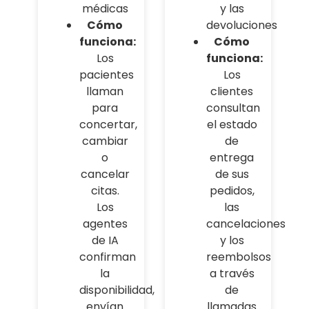
médicas
y las
Cómo
devoluciones
funciona:
Cómo
Los
funciona:
pacientes
Los
llaman
clientes
para
consultan
concertar,
el estado
cambiar
de
o
entrega
cancelar
de sus
citas.
pedidos,
Los
las
agentes
cancelaciones
de IA
y los
confirman
reembolsos
la
a través
disponibilidad,
de
envían
llamadas