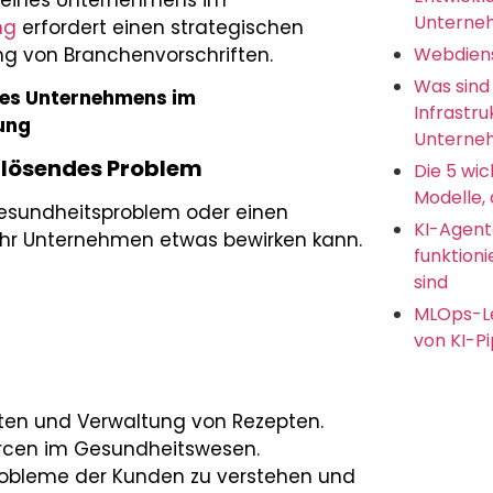
Unterne
ng
erfordert einen strategischen
ng von Branchenvorschriften.
Webdien
Was sind
nes Unternehmens im
Infrastru
ung
Unterneh
zu lösendes Problem
Die 5 wic
Modelle, 
 Gesundheitsproblem oder einen
KI-Agent
m Ihr Unternehmen etwas bewirken kann.
funktion
sind
MLOps-Le
von KI-Pi
ten und Verwaltung von Rezepten.
rcen im Gesundheitswesen.
robleme der Kunden zu verstehen und