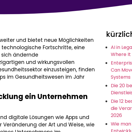
kürzlic
weiter und bietet neue Möglichkeiten
technologische Fortschritte, eine
AI in Leg
Where It
d sich ändernde
igartigen und wirkungsvollen
Enterpris
esundheitssektor einzusteigen, finden
Can Move
-ups im Gesundheitswesen im Jahr
Systems
Die 20 b
Dienstlei
cklung ein Unternehmen
Die 12 b
die Vera
2026
und digitale Lösungen wie Apps und
Wie man 
r Veränderung der Art und Weise, wie
Entwickl
g eines Unternehmens im