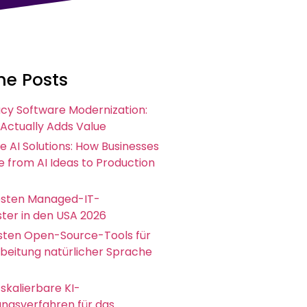
he Posts
acy Software Modernization:
 Actually Adds Value
e AI Solutions: How Businesses
 from AI Ideas to Production
esten Managed-IT-
ster in den USA 2026
esten Open-Source-Tools für
rbeitung natürlicher Sprache
skalierbare KI-
ungsverfahren für das