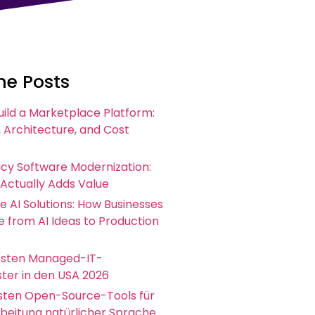
he Posts
uild a Marketplace Platform:
 Architecture, and Cost
acy Software Modernization:
 Actually Adds Value
e AI Solutions: How Businesses
 from AI Ideas to Production
esten Managed-IT-
ster in den USA 2026
esten Open-Source-Tools für
rbeitung natürlicher Sprache