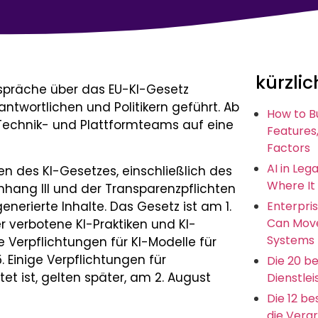
kürzlic
espräche über das EU-KI-Gesetz
wortlichen und Politikern geführt. Ab
How to B
 Technik- und Plattformteams auf eine
Features,
Factors
AI in Leg
en des KI-Gesetzes, einschließlich des
Where It
hang III und der Transparenzpflichten
nerierte Inhalte. Das Gesetz ist am 1.
Enterpris
Can Move
er verbotene KI-Praktiken und KI-
Systems
e Verpflichtungen für KI-Modelle für
 Einige Verpflichtungen für
Die 20 b
tet ist, gelten später, am 2. August
Dienstlei
Die 12 b
die Vera