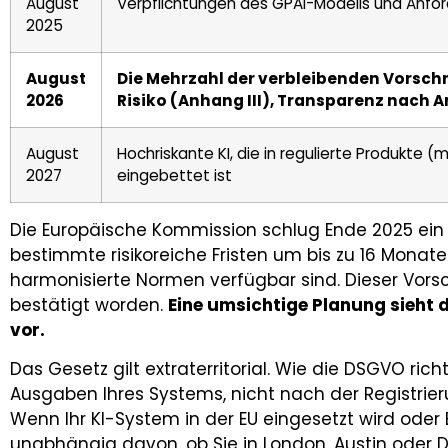
August
Verpflichtungen des GPAI-Modells und Anfor
2025
August
Die Mehrzahl der verbleibenden Vorschr
2026
Risiko (Anhang III), Transparenz nach A
August
Hochriskante KI, die in regulierte Produkte 
2027
eingebettet ist
Die Europäische Kommission schlug Ende 2025 ein 
bestimmte risikoreiche Fristen um bis zu 16 Monate
harmonisierte Normen verfügbar sind. Dieser Vorsc
bestätigt worden.
Eine umsichtige Planung sieht d
vor.
Das Gesetz gilt extraterritorial. Wie die DSGVO ric
Ausgaben Ihres Systems, nicht nach der Registrie
Wenn Ihr KI-System in der EU eingesetzt wird oder E
unabhängig davon, ob Sie in London, Austin oder 