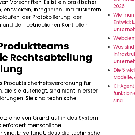
von Vorschriften. Es ist ein praktischer
2026
 entwickeln, integrieren und ausliefern:
Wie man 
bläufen, der Protokollierung, der
Entwickl
und den betrieblichen Kontrollen
Unterne
Webdien
 Produktteams
Was sind
Infrastru
 die Rechtsabteilung
Unterneh
ilung
Die 5 wic
Modelle, 
als Produktsicherheitsverordnung für
KI-Agent
, die sie auferlegt, sind nicht in erster
funktion
ärungen. Sie sind technische
sind
etz eine von Grund auf in das System
Es erfordert menschliche
sind. Er verlangt, dass die technische