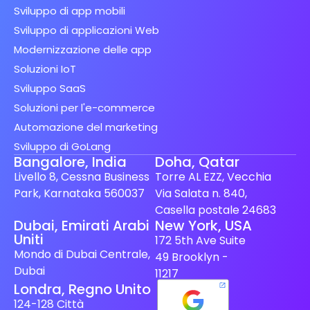
Sviluppo di app mobili
Sviluppo di applicazioni Web
Modernizzazione delle app
Soluzioni IoT
Sviluppo SaaS
Soluzioni per l'e-commerce
Automazione del marketing
Sviluppo di GoLang
Bangalore, India
Doha, Qatar
Livello 8, Cessna Business
Torre AL EZZ, Vecchia
Park, Karnataka 560037
Via Salata n. 840,
Casella postale 24683
Spanish (Spain)
Dubai, Emirati Arabi
New York, USA
Uniti
172 5th Ave Suite
Finnish
Mondo di Dubai Centrale,
49 Brooklyn -
Swedish
Dubai
11217
Londra, Regno Unito
Dutch
124-128 Città