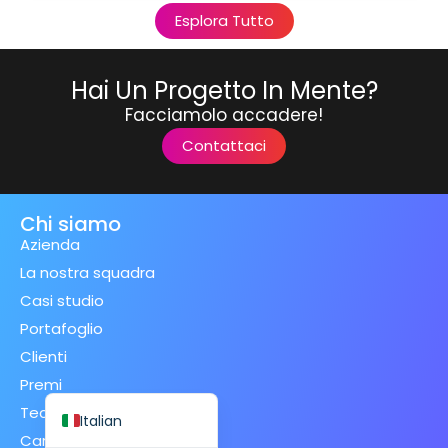
Esplora Tutto
Hai Un Progetto In Mente?
Facciamolo accadere!
Spanish (Spain)
Contattaci
Finnish
Swedish
Chi siamo
Dutch
Azienda
Japanese
La nostra squadra
German
Casi studio
French
Portafoglio
Spanish (Mexico)
Clienti
Premi
English
Tecnologie
Italian
Carriere