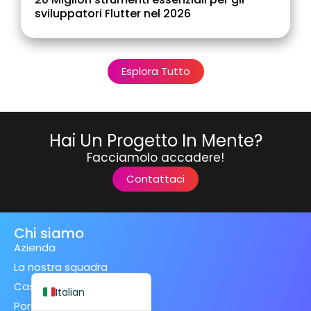
sviluppatori Flutter nel 2026
Esplora Tutto
Spanish (Spain)
Finnish
Swedish
Hai Un Progetto In Mente?
Dutch
Facciamolo accadere!
Japanese
Contattaci
German
French
Chi siamo
Spanish (Mexico)
Azienda
La nostra squadra
English
Casi studio
Italian
Portafoglio