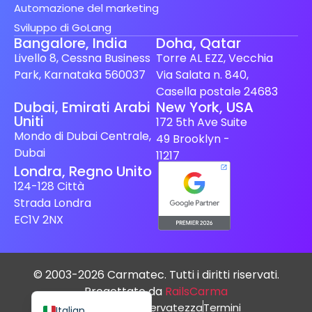
Automazione del marketing
Sviluppo di GoLang
Bangalore, India
Doha, Qatar
Livello 8, Cessna Business
Torre AL EZZ, Vecchia
Park, Karnataka 560037
Via Salata n. 840,
Casella postale 24683
Spanish (Spain)
Dubai, Emirati Arabi
New York, USA
Uniti
172 5th Ave Suite
Finnish
Mondo di Dubai Centrale,
49 Brooklyn -
Swedish
Dubai
11217
Londra, Regno Unito
Dutch
124-128 Città
Japanese
Strada Londra
German
EC1V 2NX
French
Spanish (Mexico)
© 2003-2026 Carmatec. Tutti i diritti riservati.
English
Progettato da
RailsCarma
politica sulla riservatezza
Termini
Italian