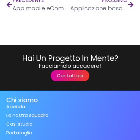
PRECEDENTE
PROSSIMO
App mobile eCommerce nativa con API Rest di WordPress
Applicazione basata sul Web per la creazione di modelli 3D
Hai Un Progetto In Mente?
Facciamolo accadere!
Contattaci
Chi siamo
Azienda
La nostra squadra
Casi studio
Portafoglio