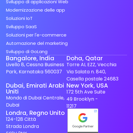
Sviluppo di applicazioni Web
Modernizzazione delle app
Soluzioni IoT
Sviluppo SaaS
Soluzioni per l'e-commerce
Automazione del marketing
Sviluppo di GoLang
Bangalore, India
Doha, Qatar
Livello 8, Cessna Business
Torre AL EZZ, Vecchia
Park, Karnataka 560037
Via Salata n. 840,
Casella postale 24683
Spanish (Spain)
Dubai, Emirati Arabi
New York, USA
Uniti
172 5th Ave Suite
Finnish
Mondo di Dubai Centrale,
49 Brooklyn -
Swedish
Dubai
11217
Londra, Regno Unito
Dutch
124-128 Città
Japanese
Strada Londra
German