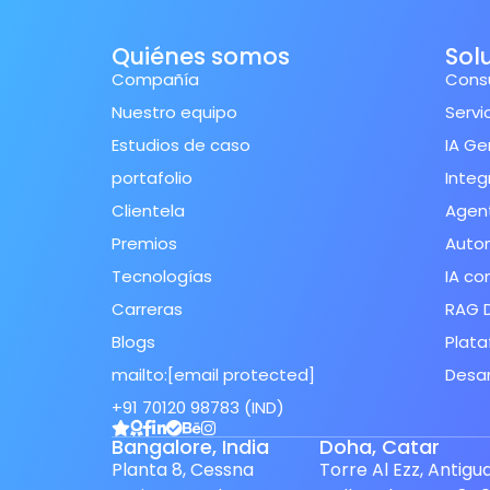
Quiénes somos
Sol
Compañía
Consu
Nuestro equipo
Servi
Estudios de caso
IA Ge
portafolio
Integ
Clientela
Agent
Premios
Auto
Tecnologías
IA co
Carreras
RAG 
Blogs
Plata
mailto:
[email protected]
Desar
+91 70120 98783 (IND)
Spanish (Spain)
Bangalore, India
Doha, Catar
Finnish
Planta 8, Cessna
Torre Al Ezz, Antigu