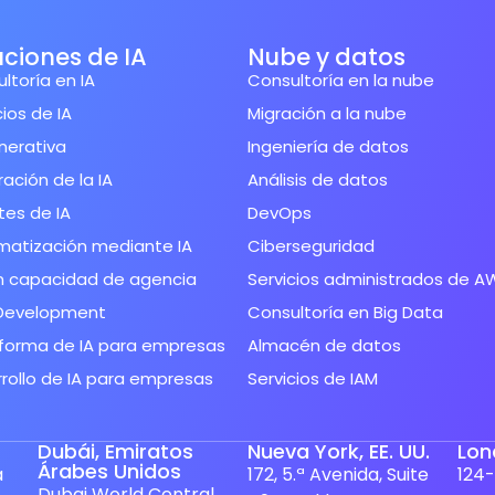
uciones de IA
Nube y datos
ltoría en IA
Consultoría en la nube
cios de IA
Migración a la nube
nerativa
Ingeniería de datos
ración de la IA
Análisis de datos
es de IA
DevOps
matización mediante IA
Ciberseguridad
n capacidad de agencia
Servicios administrados de A
Development
Consultoría en Big Data
forma de IA para empresas
Almacén de datos
rollo de IA para empresas
Servicios de IAM
Dubái, Emiratos
Nueva York, EE. UU.
Lon
Árabes Unidos
a
172, 5.ª Avenida, Suite
124-
Dubai World Central,