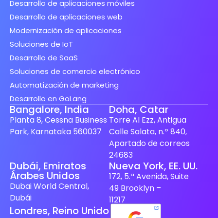
Desarrollo de aplicaciones móviles
Desarrollo de aplicaciones web
Modernización de aplicaciones
Soluciones de IoT
Desarrollo de SaaS
Soluciones de comercio electrónico
Automatización de marketing
Desarrollo en GoLang
Bangalore, India
Doha, Catar
Planta 8, Cessna Business
Torre Al Ezz, Antigua
Park, Karnataka 560037
Calle Salata, n.º 840,
Apartado de correos
24683
Spanish (Spain)
Dubái, Emiratos
Nueva York, EE. UU.
Árabes Unidos
172, 5.ª Avenida, Suite
Finnish
Dubai World Central,
49 Brooklyn –
Swedish
Dubái
11217
Londres, Reino Unido
Dutch