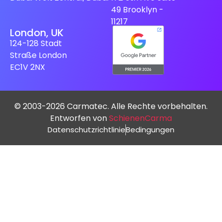
49 Brooklyn -
11217
London, UK
124-128 Stadt
Straße London
EC1V 2NX
© 2003-2026 Carmatec. Alle Rechte vorbehalten.
Entworfen von
SchienenCarma
Datenschutzrichtlinie
Bedingungen