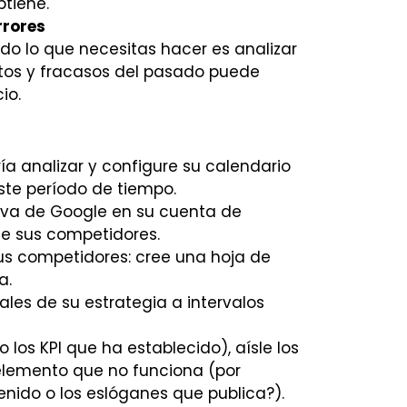
btiene.
rrores
odo lo que necesitas hacer es analizar
xitos y fracasos del pasado puede
io.
ía analizar y configure su calendario
ste período de tiempo.
iva de Google en su cuenta de
de sus competidores.
sus competidores: cree una hoja de
a.
les de su estrategia a intervalos
 los KPI que ha establecido), aísle los
 elemento que no funciona (por
tenido o los eslóganes que publica?).