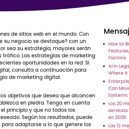
Mensaj
ones de sitios web en el mundo. Con
ue su negocio se destaque? con un
How to B
or sea su estrategia, mayores serán
Features,
 tráfico. Las estrategias de marketing
Factors
cientes oportunidades en la red. Si
AI in Leg
ital, consulta a continuación para
Where It
ia de marketing digital.
Enterpris
Can Move
Systems
 los objetivos que desea que alcancen
stablezca en piedra. Tenga en cuenta
Los 20 m
l principio y que no todos los
servicios
deseado. Según los resultados, puede
en 2026
s para adaptarse a lo que genere los
Las 12 m