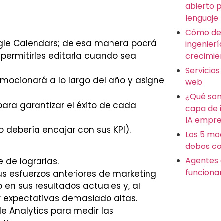
abierto 
lenguaje
Cómo des
ogle Calendars; de esa manera podrá
ingenierí
permitirles editarla cuando sea
crecimie
Servicios
mocionará a lo largo del año y asigne
web
¿Qué son
ara garantizar el éxito de cada
capa de 
IA empre
 debería encajar con sus KPI).
Los 5 mo
debes co
Agentes 
e de lograrlas.
funciona
us esfuerzos anteriores de marketing
 en sus resultados actuales y, al
r expectativas demasiado altas.
le Analytics para medir las