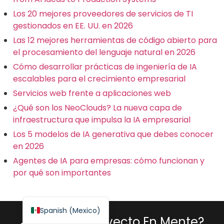
Los 20 mejores proveedores de servicios de TI
gestionados en EE. UU. en 2026
Las 12 mejores herramientas de código abierto para
el procesamiento del lenguaje natural en 2026
Spanish (Spain)
Cómo desarrollar prácticas de ingeniería de IA
escalables para el crecimiento empresarial
Finnish
Servicios web frente a aplicaciones web
Swedish
¿Qué son los NeoClouds? La nueva capa de
Dutch
infraestructura que impulsa la IA empresarial
Japanese
Los 5 modelos de IA generativa que debes conocer
German
en 2026
Agentes de IA para empresas: cómo funcionan y
French
por qué son importantes
Italian
English
Spanish (Mexico)
¿Tienes Un Proyecto En Mente?