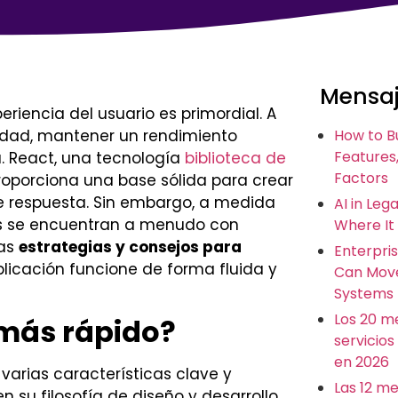
Mensaj
eriencia del usuario es primordial. A
idad, mantener un rendimiento
How to B
Features,
a. React, una tecnología
biblioteca de
Factors
proporciona una base sólida para crear
 respuesta. Sin embargo, a medida
AI in Leg
res se encuentran a menudo con
Where It
ias
estrategias y consejos para
Enterpris
licación funcione de forma fluida y
Can Move
Systems
Los 20 m
 más rápido?
servicios
en 2026
varias características clave y
Las 12 m
 su filosofía de diseño y desarrollo.