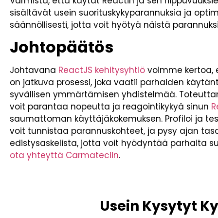
Varmista, että käytät Reactin ja sen riippuvuuksie
sisältävät usein suorituskykyparannuksia ja optimo
säännöllisesti, jotta voit hyötyä näistä parannuksi
Johtopäätös
Johtavana
ReactJS kehitysyhtiö
voimme kertoa, e
on jatkuva prosessi, joka vaatii parhaiden käytän
syvällisen ymmärtämisen yhdistelmää. Toteuttama
voit parantaa nopeutta ja reagointikykyä sinun
R
saumattoman käyttäjäkokemuksen. Profiloi ja testa
voit tunnistaa parannuskohteet, ja pysy ajan tas
edistysaskelista, jotta voit hyödyntää parhaita su
ota yhteyttä Carmateciin
.
Usein Kysytyt K