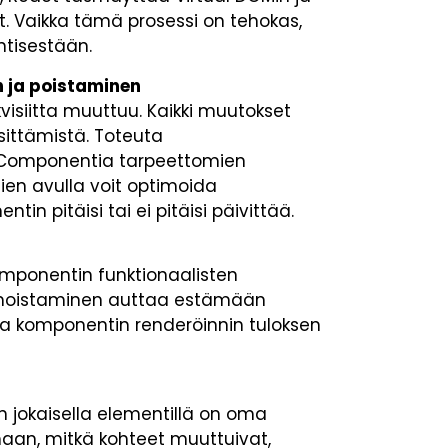
at. Vaikka tämä prosessi on tehokas,
ntisestään.
 ja poistaminen
kvisiitta muuttuu. Kaikki muutokset
ittämistä. Toteuta
eComponentia tarpeettomien
ien avulla voit optimoida
in pitäisi tai ei pitäisi päivittää.
ponentin funktionaalisten
emoistaminen auttaa estämään
la komponentin renderöinnin tuloksen
un jokaisella elementillä on oma
aan, mitkä kohteet muuttuivat,