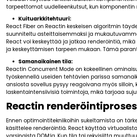
tarpeettomat uudelleenkutsut, kun komponentin 
Kuituarkkitehtuuri:
React Fiber on Reactin keskeisen algoritmin täydel
suunniteltu asteittaisemmaksi ja mukautuvammaks
React voi keskeyttää ja jatkaa renderöintiä, mikä
ja keskeyttämisen tarpeen mukaan. Tämä paranta
Samanaikainen tila:
Reactin Concurrent Mode on kokeellinen ominaisu
työskennellä useiden tehtävien parissa samanai
ansiosta sovellus pysyy reagoivana myös silloin,
laskentaintensiivisiä toimintoja, mikä tarjoaa 
Reactin renderöintipros
Ennen optimointitekniikoihin sukeltamista on tä
käsittelee renderöintiä. React käyttää virtuaalis
varsinaista DOM:ia. Kun tila tai rekvisiitta muutt