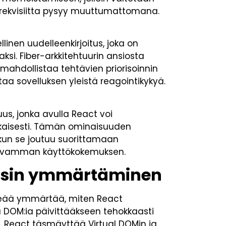
rekvisiitta pysyy muuttumattomana.
linen uudelleenkirjoitus, joka on
i. Fiber-arkkitehtuurin ansiosta
 mahdollistaa tehtävien priorisoinnin
a sovelluksen yleistä reagointikykyä.
us, jonka avulla React voi
kaisesti. Tämän ominaisuuden
 kun se joutuu suorittamaan
sujuvamman käyttökokemuksen.
essin ymmärtäminen
rkeää ymmärtää, miten React
ta DOM:ia päivittääkseen tehokkaasti
uu, React täsmäyttää Virtual DOMin ja