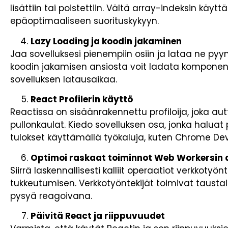
lisättiin tai poistettiin. Vältä array-indeksin käyt
epäoptimaaliseen suorituskykyyn.
Lazy Loading ja koodin jakaminen
Jaa sovelluksesi pienempiin osiin ja lataa ne pyy
koodin jakamisen ansiosta voit ladata komponent
sovelluksen latausaikaa.
React Profilerin käyttö
Reactissa on sisäänrakennettu profiloija, joka a
pullonkaulat. Kiedo sovelluksen osa, jonka haluat 
tulokset käyttämällä työkaluja, kuten Chrome De
Optimoi raskaat toiminnot Web Workersin 
Siirrä laskennallisesti kalliit operaatiot verkkotyön
tukkeutumisen. Verkkotyöntekijät toimivat taustall
pysyä reagoivana.
Päivitä React ja riippuvuudet