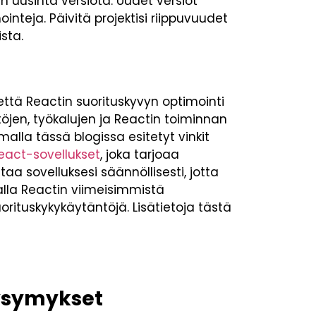
n uusinta versiota. Uudet versiot
inteja. Päivitä projektisi riippuvuudet
sta.
ttä Reactin suorituskyvyn optimointi
töjen, työkalujen ja Reactin toiminnan
lla tässä blogissa esitetyt vinkit
eact-sovellukset
, joka tarjoaa
a sovelluksesi säännöllisesti, jotta
alla Reactin viimeisimmistä
orituskykykäytäntöjä. Lisätietoja tästä
ysymykset