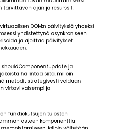
aalisimman tavan määrittämiseksi
tarvittavan ajan ja resurssit.
virtuaalisen DOM:n päivityksiä yhdeksi
prosessi yhdistettynä asynkroniseen
isoida ja ajoittaa päivitykset
ehokkuuden.
en shouldComponentUpdate ja
koista hallintaa siitä, milloin
mä metodit strategisesti voidaan
n virtaviivaisempi ja
den funktiokutsujen tulosten
rkeamman asteen komponenttia
 memoistamiseen, jolloin vältetään