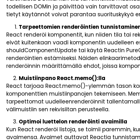
todellisen DOMin ja päivittää vain tarvittavat os
tietyt käytännöt voivat parantaa suorituskykyä e
Tarpeettomien renderöintien tunnistaminen
React renderöi komponentit, kun niiden tila tai re
eivät kuitenkaan vaadi komponentin uudelleen es
shouldComponentUpdate tai käytä Reactin Pur
renderöintien estämiseksi. Näiden elinkaarimetod
renderöinnin määrittämällä ehdot, joissa komponent
Muistiinpano React.memo():lla
React tarjoaa React.memo()-ylemmän tason kom
komponenttien muistiinpanojen tekemiseen. M
tarpeettomat uudelleenrenderöinnit tallentamal
välimuistiin sen rekvisiitan perusteella.
Optimoi luettelon renderöinti avaimilla
Kun React renderöi listoja, se toimii paremmin, k
avaimensa. Avaimet auttavat Reactia tunnistam