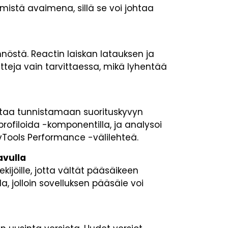
tämistä avaimena, sillä se voi johtaa
nnöstä. Reactin laiskan latauksen ja
teja vain tarvittaessa, mikä lyhentää
uttaa tunnistamaan suorituskyvyn
profiloida -komponentilla, ja analysoi
vTools Performance -välilehteä.
avulla
tekijöille, jotta vältät pääsäikeen
a, jolloin sovelluksen pääsäie voi