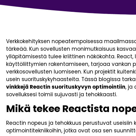
Verkkokehityksen nopeatempoisessa maailmassa
tärkeää. Kun sovellusten monimutkaisuus kasvaa,
ylläpitämisestä tulee kriittinen näkökohta. React, 
käyttöliittymien rakentamiseen, tarjoaa vankan 
verkkosovellusten luomiseen. Kun projektit kuiten
usein suorituskykyhaasteita. Tässä blogissa tarkas
vinkkejä Reactin suorituskyvyn optimointiin
, j
sovelluksesi toimii sujuvasti ja tehokkaasti.
Mikä tekee Reactista n
Reactin nopeus ja tehokkuus perustuvat useisiin k
optimointitekniikoihin, jotka ovat osa sen suunnit