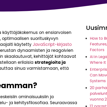
Uusimm
 käyttäjäkokemus on ensiarvoisen
 optimaalisen suorituskyvyn
How to B
Features,
laajalti käytetty
JavaScript-kirjasto
Factors
perustan dynaamisten ja reagoivien
kin skaalautuvat, kehittäjät kohtaavat
AI in Leg
tellaan erilaisia
strategioita ja
Where It
a auttaa sinua varmistamaan, että
Enterpris
Can Move
Systems
opeamman?
20 parhai
palvelunt
eskeisiin ominaisuuksiin ja
vuonna 
telu- ja kehitysfilosofiaa. Seuraavassa
12 paras