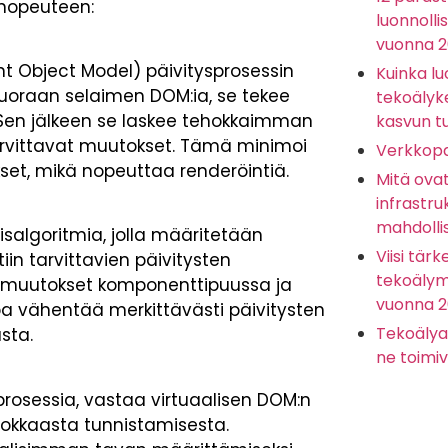
 nopeuteen:
luonnolli
vuonna 
t Object Model) päivitysprosessin
Kuinka lu
 suoraan selaimen DOM:ia, se tekee
tekoälyk
 Sen jälkeen se laskee tehokkaimman
kasvun t
arvittavat muutokset. Tämä minimoi
Verkkopa
set, mikä nopeuttaa renderöintiä.
Mitä ova
infrastru
mahdolli
salgoritmia, jolla määritetään
Viisi tärk
iin tarvittavien päivitysten
tekoälyma
i muutokset komponenttipuussa ja
vuonna 
pa vähentää merkittävästi päivitysten
Tekoälya
usta.
ne toimiv
prosessia, vastaa virtuaalisen DOM:n
ehokkaasta tunnistamisesta.