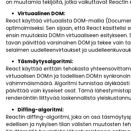
on muutamia tekijöitä, jotka vaikuttavat Reactin
Virtuaalinen DOM:
React käyttää virtuaalista DOM-mallia (Documen
optimoimiseksi. Sen sijaan, että React käsittelisi
ensin muutoksia DOM:n virtuaaliseen esitykseen.
tavan päivittää varsinainen DOM ja tekee vain t
selaimen uudelleenvirtaukset ja uudelleenkuvauk
Täsmäytysalgoritmi:
React käyttää erittäin tehokasta yhteensovittami
virtuaalisen DOM:n ja todellisen DOM:n synkronoint
vähimmäismäärä. Algoritmi tunnistaa älykkääst
päivittää vain kyseiset osat. Tämä lähestymista
renderöintiin liittyvää laskennallista yleiskustann
Diffing-algoritmi:
Reactin diffing-algoritmi, joka on osa täsmäytys
edellisen ja nykyisen tilan välisten muutosten t