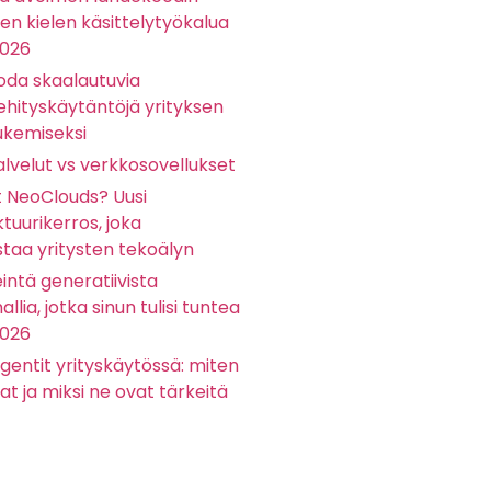
sen kielen käsittelytyökalua
2026
oda skaalautuvia
ehityskäytäntöjä yrityksen
ukemiseksi
lvelut vs verkkosovellukset
t NeoClouds? Uusi
ktuurikerros, joka
staa yritysten tekoälyn
eintä generatiivista
llia, jotka sinun tulisi tuntea
2026
gentit yrityskäytössä: miten
at ja miksi ne ovat tärkeitä