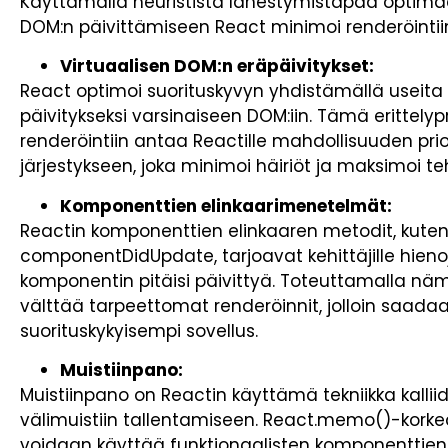
Käyttämällä heuristista lähestymistapaa optim
DOM:n päivittämiseen React minimoi renderöintiin 
Virtuaalisen DOM:n eräpäivitykset:
React optimoi suorituskyvyn yhdistämällä useita 
päivitykseksi varsinaiseen DOM:iin. Tämä erittely
renderöintiin antaa Reactille mahdollisuuden prior
järjestykseen, joka minimoi häiriöt ja maksimoi t
Komponenttien elinkaarimenetelmät:
Reactin komponenttien elinkaaren metodit, kut
componentDidUpdate, tarjoavat kehittäjille hienoja
komponentin pitäisi päivittyä. Toteuttamalla nä
välttää tarpeettomat renderöinnit, jolloin saadaa
suorituskykyisempi sovellus.
Muistiinpano:
Muistiinpano on Reactin käyttämä tekniikka kallii
välimuistiin tallentamiseen. React.memo()-ko
voidaan käyttää funktionaalisten komponenttien