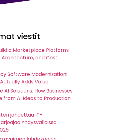
at viestit
uild a Marketplace Platform:
 Architecture, and Cost
acy Software Modernization:
 Actually Adds Value
e AI Solutions: How Businesses
 from AI Ideas to Production
ten johdettua IT-
arjoajaa Yhdysvalloissa
2026
ta avoimen lähdekoodin