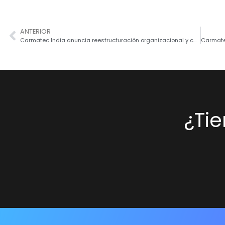
ANTERIOR
Carmatec India anuncia reestructuración organizacional y cambios clave en el liderazgo
¿Ti