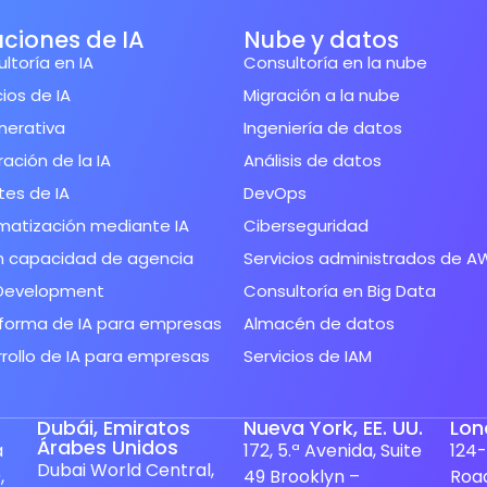
uciones de IA
Nube y datos
ltoría en IA
Consultoría en la nube
cios de IA
Migración a la nube
nerativa
Ingeniería de datos
ración de la IA
Análisis de datos
es de IA
DevOps
matización mediante IA
Ciberseguridad
n capacidad de agencia
Servicios administrados de A
Development
Consultoría en Big Data
forma de IA para empresas
Almacén de datos
rollo de IA para empresas
Servicios de IAM
Dubái, Emiratos
Nueva York, EE. UU.
Lon
Árabes Unidos
a
172, 5.ª Avenida, Suite
124-
Dubai World Central,
,
49 Brooklyn –
Roa