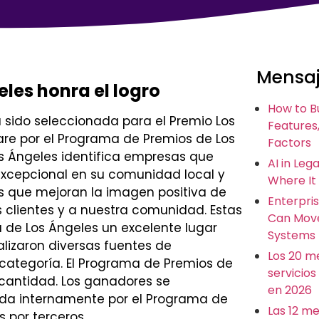
Mensaj
les honra el logro
How to B
 sido seleccionada para el Premio Los
Features,
re por el Programa de Premios de Los
Factors
s Ángeles identifica empresas que
AI in Leg
xcepcional en su comunidad local y
Where It
s que mejoran la imagen positiva de
Enterpris
s clientes y a nuestra comunidad. Estas
Can Move
de Los Ángeles un excelente lugar
Systems
analizaron diversas fuentes de
Los 20 m
categoría. El Programa de Premios de
servicios
a cantidad. Los ganadores se
en 2026
ada internamente por el Programa de
Las 12 m
 por terceros.