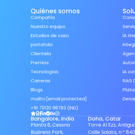
Quiénes somos
Sol
Compañía
Consu
Nuestro equipo
Servi
Estudios de caso
IA Ge
portafolio
Integ
Clientela
Agent
Premios
Auto
Tecnologías
IA co
Carreras
RAG 
Blogs
Plata
mailto:
[email protected]
Desar
+91 70120 98783 (IND)
Spanish (Spain)
Bangalore, India
Doha, Catar
Finnish
Planta 8, Cessna
Torre Al Ezz, Antigu
Business Park,
Calle Salata, n.º 840
Swedish