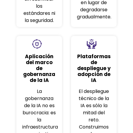
en lugar de
los
degradarse
estándares ni
gradualmente.
la seguridad.
Aplicación
Plataformas
del marco
de
de
despliegue y
gobernanza
adopción de
de la IA
IA
La
El despliegue
gobernanza
técnico de la
de la IA no es
IA es sólo la
burocracia: es
mitad del
la
reto.
infraestructura
Construimos