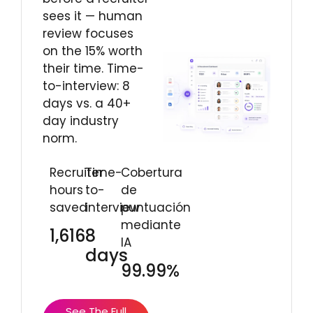
sees it — human
review focuses
on the 15% worth
their time. Time-
to-interview: 8
days vs. a 40+
day industry
norm.
Recruiter
Time-
Cobertura
hours
to-
de
saved
interview
puntuación
mediante
1,616
8
IA
days
99.99%
See The Full