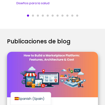
Diseños para la salud
Finnish
Swedish
Publicaciones de blog
Dutch
Japanese
German
French
Italian
Spanish (Mexico)
English
Spanish (Spain)