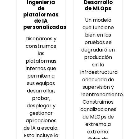
Ingeniería
Desarrollo
de
de MLOps
plataformas
Un modelo
de IA
personalizadas
que funcione
bien en las
Diseñamos y
pruebas se
construimos
degradará en
las
producción
plataformas
sin la
internas que
infraestructura
permiten a
adecuada de
sus equipos
supervisión y
desarrollar,
reentrenamiento.
probar,
Construimos
desplegar y
canalizaciones
gestionar
de MLOps de
aplicaciones
extremo a
de IA a escala.
extremo:
Esto incluye la