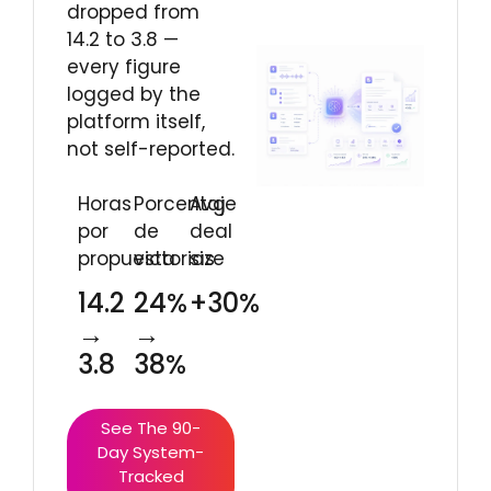
dropped from
14.2 to 3.8 —
every figure
logged by the
platform itself,
not self-reported.
Horas
Porcentaje
Avg
por
de
deal
propuesta
victorias
size
14.2
24%
+30%
→
→
3.8
38%
See The 90-
Day System-
Tracked