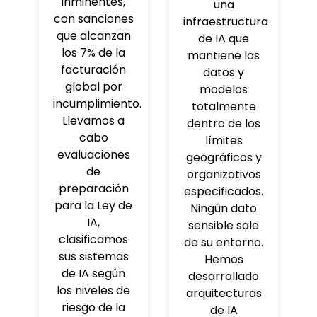
inminentes,
una
con sanciones
infraestructura
que alcanzan
de IA que
los 7% de la
mantiene los
facturación
datos y
global por
modelos
incumplimiento.
totalmente
Llevamos a
dentro de los
cabo
límites
evaluaciones
geográficos y
de
organizativos
preparación
especificados.
para la Ley de
Ningún dato
IA,
sensible sale
clasificamos
de su entorno.
sus sistemas
Hemos
de IA según
desarrollado
los niveles de
arquitecturas
riesgo de la
de IA