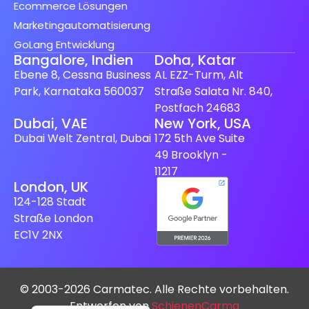
Ecommerce Lösungen
Marketingautomatisierung
GoLang Entwicklung
Bangalore, Indien
Doha, Katar
Ebene 8, Cessna Business
AL EZZ-Turm, Alt
Park, Karnataka 560037
Straße Salata Nr. 840,
Postfach 24683
Spanish (Spain)
Dubai, VAE
New York, USA
Dubai Welt Zentral, Dubai
172 5th Ave Suite
Finnish
49 Brooklyn -
Swedish
11217
London, UK
Dutch
124-128 Stadt
Japanese
Straße London
EC1V 2NX
French
Italian
Spanish (Mexico)
© 2003-2026 Carmatec. Alle Rechte vorbehalten.
English
Entworfen von
SchienenCarma